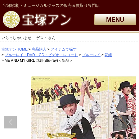
宝塚歌劇・ミュージカルグッズの販売＆買取り専門店
MENU
いらっしゃいませ
ゲスト
さん
宝塚アンHOME
商品購入
アイテムで探す
ブルーレイ・DVD・CD・ビデオ・レコード
ブルーレイ
花組
ME AND MY GIRL 花組(Blu-ray)＜新品＞