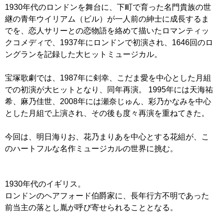
1930年代のロンドンを舞台に、下町で育った名門貴族の世
継の青年ウイリアム（ビル）が一人前の紳士に成長するま
でを、恋人サリーとの恋物語を絡めて描いたロマンティッ
クコメディで、1937年にロンドンで初演され、1646回のロ
ングランを記録した大ヒットミュージカル。
宝塚歌劇では、1987年に剣幸、こだま愛を中心とした月組
での初演が大ヒットとなり、同年再演。 1995年には天海祐
希、麻乃佳世、2008年には瀬奈じゅん、彩乃かなみを中心
とした月組で上演され、その後も度々再演を重ねてきた。
今回は、明日海りお、花乃まりあを中心とする花組が、こ
のハートフルな名作ミュージカルの世界に挑む。
1930年代のイギリス。
ロンドンのヘアフォード伯爵家に、長年行方不明であった
前当主の落とし胤が呼び寄せられることとなる。