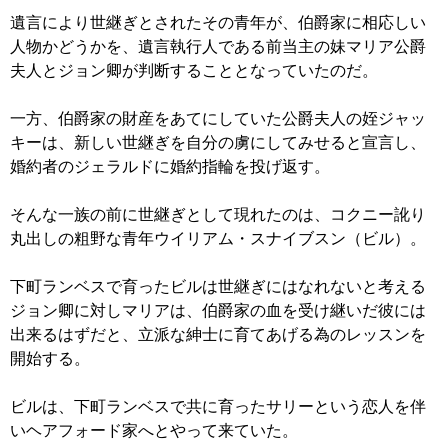
遺言により世継ぎとされたその青年が、伯爵家に相応しい
人物かどうかを、遺言執行人である前当主の妹マリア公爵
夫人とジョン卿が判断することとなっていたのだ。
一方、伯爵家の財産をあてにしていた公爵夫人の姪ジャッ
キーは、新しい世継ぎを自分の虜にしてみせると宣言し、
婚約者のジェラルドに婚約指輪を投げ返す。
そんな一族の前に世継ぎとして現れたのは、コクニー訛り
丸出しの粗野な青年ウイリアム・スナイブスン（ビル）。
下町ランベスで育ったビルは世継ぎにはなれないと考える
ジョン卿に対しマリアは、伯爵家の血を受け継いだ彼には
出来るはずだと、立派な紳士に育てあげる為のレッスンを
開始する。
ビルは、下町ランベスで共に育ったサリーという恋人を伴
いヘアフォード家へとやって来ていた。