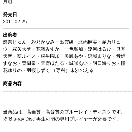
月組
発売日
2011-02-25
出演者
瀬奈じゅん・彩乃かなみ・出雲綾・北嶋麻実・越乃リュ
ウ・霧矢大夢・花瀬みずか・一色瑠加・遼河はるひ・良基
天音・研ルイス・桐生園加・美鳳あや・涼城まりな・音姫
すなお・青樹泉・天野ほたる・城咲あい・明日海りお・憧
花ゆりの・羽桜しずく （専科）未沙のえる
商品内容
================================================
当商品は、高画質・高音質のブルーレイ・ディスクです。
※“Blu-ray Disc”再生可能の専用プレイヤーが必要です。