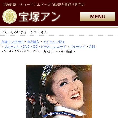
宝塚歌劇・ミュージカルグッズの販売＆買取り専門店
MENU
いらっしゃいませ
ゲスト
さん
宝塚アンHOME
商品購入
アイテムで探す
ブルーレイ・DVD・CD・ビデオ・レコード
ブルーレイ
月組
ME AND MY GIRL 2008 月組 (Blu-ray)＜新品＞