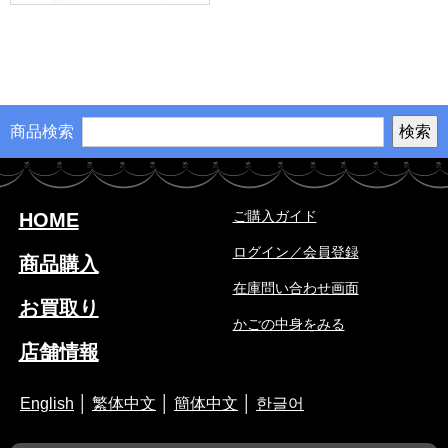
商品検索
ご購入ガイド
HOME
ログイン／会員登録
商品購入
在庫問い合わせ画面
お買取り
かごの中身をみる
店舗情報
English
│
繁体中文
│
簡体中文
│
한글어