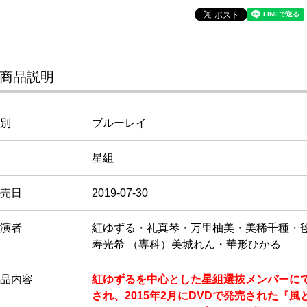
商品説明
別
ブルーレイ
星組
売日
2019-07-30
演者
紅ゆずる・礼真琴・万里柚美・美稀千種・
寿光希 （専科）美城れん・華形ひかる
品内容
紅ゆずるを中心とした星組選抜メンバーにて
され、2015年2月にDVDで発売された『風と