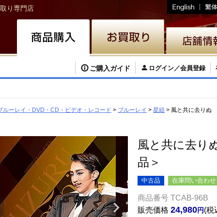
取り専門店
ご購入ガイド
ログイン／会員登録
ブルーレイ・DVD・CD・ビデオ・レコード
ブルーレイ
星組
風と共に去りぬ 星組
風と共に去りぬ 
品＞
中古品
在庫問い合わせ
商品番号
TCAB-96B
24,980
販売価格
税