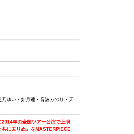
毬乃ゆい・如月蓮・音波みのり・天
2014年の全国ツアー公演で上演
共に去りぬ』をMASTERPIECE