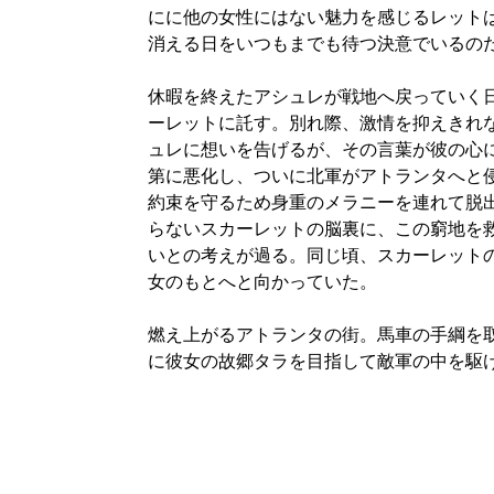
にに他の女性にはない魅力を感じるレット
消える日をいつもまでも待つ決意でいるの
休暇を終えたアシュレが戦地へ戻っていく
ーレットに託す。別れ際、激情を抑えきれ
ュレに想いを告げるが、その言葉が彼の心に
第に悪化し、ついに北軍がアトランタへと
約束を守るため身重のメラニーを連れて脱
らないスカーレットの脳裏に、この窮地を
いとの考えが過る。同じ頃、スカーレット
女のもとへと向かっていた。
燃え上がるアトランタの街。馬車の手綱を
に彼女の故郷タラを目指して敵軍の中を駆