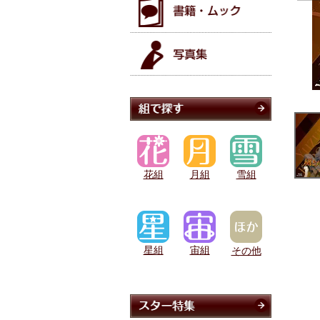
花組
月組
雪組
星組
宙組
その他