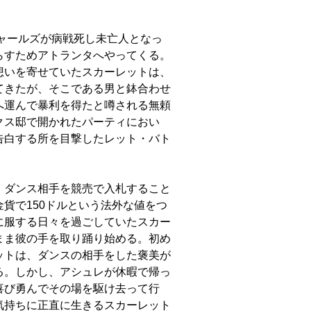
チャールズが病戦死し未亡人となっ
らすためアトランタへやってくる。
想いを寄せていたスカーレットは、
てきたが、そこである男と鉢合わせ
へ運んで暴利を得たと噂される無頼
クス邸で開かれたパーティにおい
告白する所を目撃したレット・バト
、ダンス相手を競売で入札すること
貨で150ドルという法外な値をつ
に服する日々を過ごしていたスカー
まま彼の手を取り踊り始める。初め
ットは、ダンスの相手をした褒美が
る。しかし、アシュレが休暇で帰っ
喜び勇んでその場を駆け去って行
気持ちに正直に生きるスカーレット