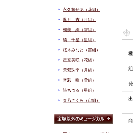
永久輝せあ（花組）
鳳月 杏（月組）
朝美 絢（雪組）
暁 千星（星組）
桜木みなと（宙組）
種
星空美咲（花組）
組
天紫珠李（月組）
音彩 唯（雪組）
発
詩ちづる（星組）
出
春乃さくら（宙組）
商