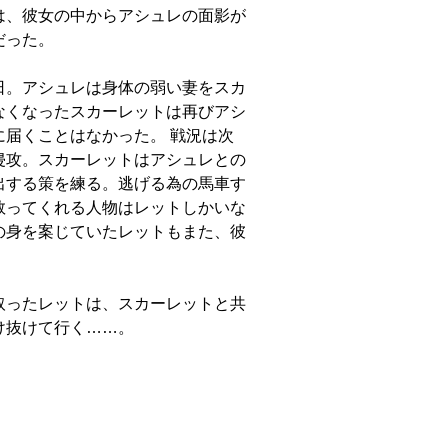
は、彼女の中からアシュレの面影が
だった。
日。アシュレは身体の弱い妻をスカ
なくなったスカーレットは再びアシ
届くことはなかった。 戦況は次
侵攻。スカーレットはアシュレとの
出する策を練る。逃げる為の馬車す
救ってくれる人物はレットしかいな
の身を案じていたレットもまた、彼
取ったレットは、スカーレットと共
け抜けて行く……。