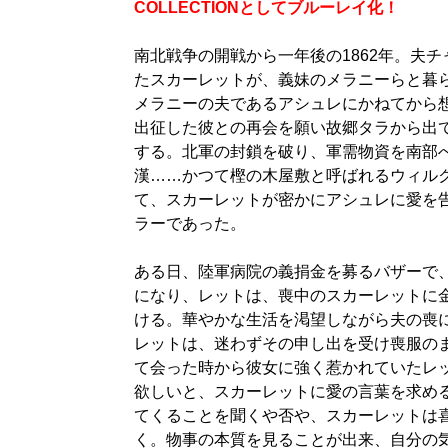
COLLECTIONとしてブルーレイ化！
南北戦争の開戦から一年後の1862年。夫
たスカーレットが、義妹のメラニーらと暮
メラニーの夫であるアシュレにかねてから
出征した彼との再会を願い故郷タラから出
する。北軍の封鎖を破り、軍需物資を南部
漢……かつて樫の木屋敷と呼ばれるウィル
て、スカーレットが密かにアシュレに愛を
ラーであった。
ある日、陸軍病院の義捐金を募るバザーで
になり、レットは、喪中のスカーレットに金
ける。華やかな生活を渇望しながら夫の喪
レットは、迷わずその申し出を受け喪服の
て会った時から彼女に強く惹かれていたレ
欲しいと、スカーレットに愛の言葉を求め
てくることを聞くや否や、スカーレットは
く。物事の本質を見ることが出来、自分の