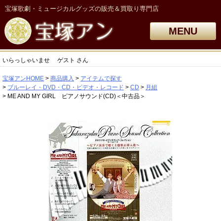
宝塚歌劇・ミュージカルグッズの販売＆買取り専門店
MENU
いらっしゃいませ
ゲスト
さん
宝塚アンHOME
商品購入
アイテムで探す
ブルーレイ・DVD・CD・ビデオ・レコード
CD
月組
ME AND MY GIRL ピアノサウンド(CD)＜中古品＞