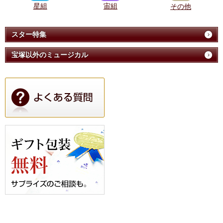
星組
宙組
その他
スター特集
宝塚以外のミュージカル