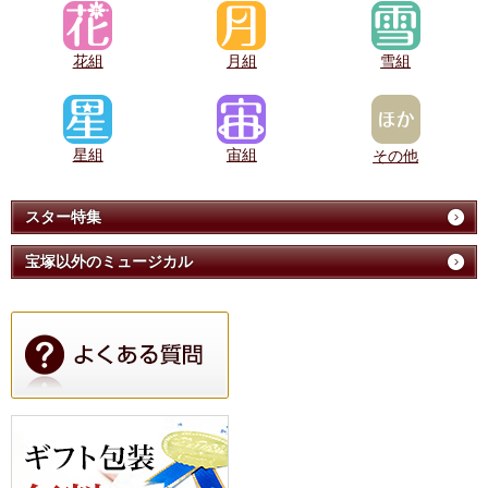
花組
月組
雪組
星組
宙組
その他
スター特集
宝塚以外のミュージカル