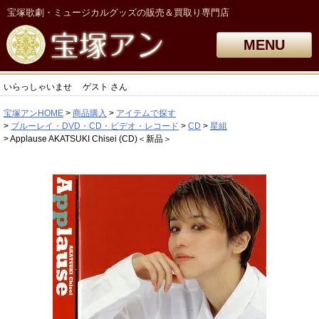
宝塚歌劇・ミュージカルグッズの販売＆買取り専門店
MENU
いらっしゃいませ
ゲスト
さん
宝塚アンHOME
商品購入
アイテムで探す
ブルーレイ・DVD・CD・ビデオ・レコード
CD
星組
Applause AKATSUKI Chisei (CD)＜新品＞