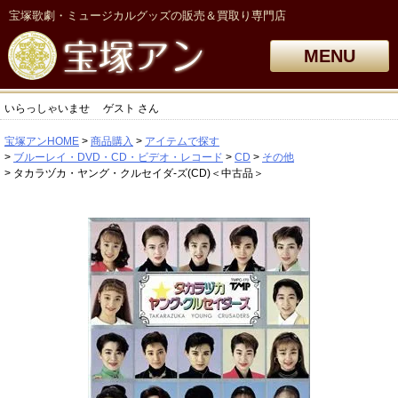
宝塚歌劇・ミュージカルグッズの販売＆買取り専門店
MENU
いらっしゃいませ
ゲスト
さん
宝塚アンHOME
商品購入
アイテムで探す
ブルーレイ・DVD・CD・ビデオ・レコード
CD
その他
タカラヅカ・ヤング・クルセイダ-ズ(CD)＜中古品＞