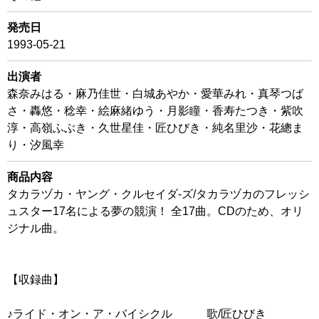
発売日
1993-05-21
出演者
森奈みはる・麻乃佳世・白城あやか・愛華みれ・真琴つば
さ・轟悠・稔幸・絵麻緒ゆう・月影瞳・香寿たつき・紫吹
淳・高嶺ふぶき・久世星佳・匠ひびき・純名里沙・花總ま
り・汐風幸
商品内容
タカラヅカ・ヤング・クルセイダ-ズ/タカラヅカのフレッシ
ュスター17名による夢の競演！ 全17曲。CDのため、オリ
ジナル曲。
【収録曲】
♪ライド・オン・ア・バイシクル 歌/匠ひびき