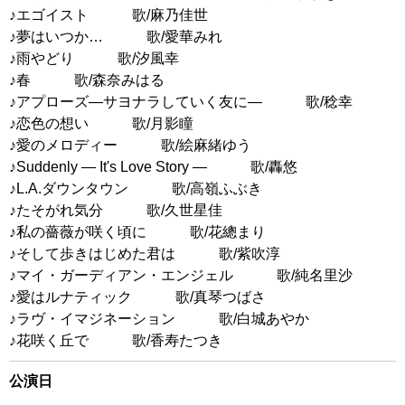
♪エゴイスト 歌/麻乃佳世
♪夢はいつか… 歌/愛華みれ
♪雨やどり 歌/汐風幸
♪春 歌/森奈みはる
♪アプローズ―サヨナラしていく友に― 歌/稔幸
♪恋色の想い 歌/月影瞳
♪愛のメロディー 歌/絵麻緒ゆう
♪Suddenly ― It's Love Story ― 歌/轟悠
♪L.A.ダウンタウン 歌/高嶺ふぶき
♪たそがれ気分 歌/久世星佳
♪私の薔薇が咲く頃に 歌/花總まり
♪そして歩きはじめた君は 歌/紫吹淳
♪マイ・ガーディアン・エンジェル 歌/純名里沙
♪愛はルナティック 歌/真琴つばさ
♪ラヴ・イマジネーション 歌/白城あやか
♪花咲く丘で 歌/香寿たつき
公演日