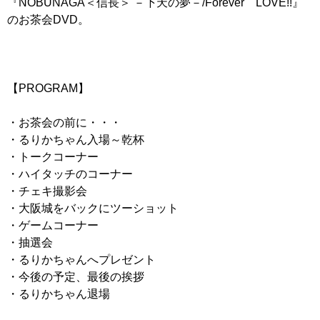
『NOBUNAGA＜信長＞ －下天の夢－/Forever LOVE!!』
のお茶会DVD。
【PROGRAM】
・お茶会の前に・・・
・るりかちゃん入場～乾杯
・トークコーナー
・ハイタッチのコーナー
・チェキ撮影会
・大阪城をバックにツーショット
・ゲームコーナー
・抽選会
・るりかちゃんへプレゼント
・今後の予定、最後の挨拶
・るりかちゃん退場