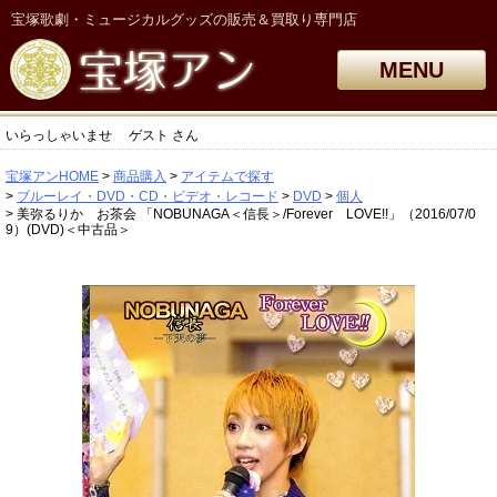
宝塚歌劇・ミュージカルグッズの販売＆買取り専門店
MENU
いらっしゃいませ
ゲスト
さん
宝塚アンHOME
商品購入
アイテムで探す
ブルーレイ・DVD・CD・ビデオ・レコード
DVD
個人
美弥るりか お茶会 「NOBUNAGA＜信長＞/Forever LOVE!!」（2016/07/0
9）(DVD)＜中古品＞