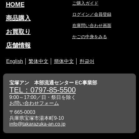
ご購入ガイド
HOME
ログイン／会員登録
商品購入
在庫問い合わせ画面
お買取り
かごの中身をみる
店舗情報
English
│
繁体中文
│
簡体中文
│
한글어
宝塚アン 本部流通センター EC事業部
TEL：0797-85-5500
9:00～17:00／日・祭日を除く
お問い合わせフォーム
〒665-0003
兵庫県宝塚市湯本町9-10
info@takarazuka-an.co.jp