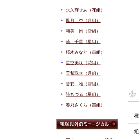
永久輝せあ（花組）
鳳月 杏（月組）
朝美 絢（雪組）
暁 千星（星組）
桜木みなと（宙組）
星空美咲（花組）
天紫珠李（月組）
音彩 唯（雪組）
詩ちづる（星組）
春乃さくら（宙組）
種
組