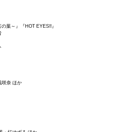
の葉～』『HOT EYES!!』
音
か
風咲奈 ほか