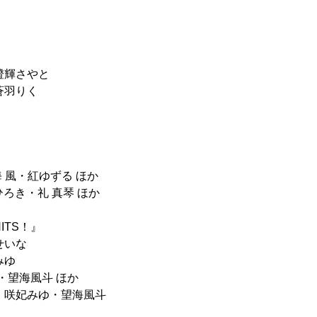
澄輝さやと
蒼羽りく
』
妃海 風・紅ゆずる ほか
七海ひろき・礼 真琴 ほか
ITS！』
せいな
みゆ
みゆ・望海風斗 ほか
な・咲妃みゆ・望海風斗