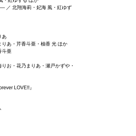
海 風・紅ゆずる ほか
ける翼― ／ 北翔海莉・妃海 風・紅ゆず
りあ
まりあ・芹香斗亜・柚香 光 ほか
香斗亜
日海りお・花乃まりあ・瀬戸かずや・
er LOVE!!』
か