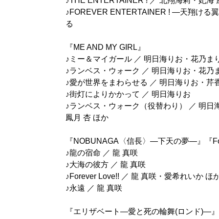
♪THE ENTERTAINER ! ／ 北翔海莉・妃
♪FOREVER ENTERTAINER ! ―天翔
る
『ME AND MY GIRL』
♪ミー＆マイガール ／ 明日海りお・花乃ま
♪ランベス・ウォーク ／ 明日海りお・花乃
♪愛が世界をまわらせる ／ 明日海りお・芹
♪街灯によりかかって ／ 明日海りお
♪ランベス・ウォーク（役替わり） ／ 明
鳳月 杏 ほか
『NOBUNAGA〈信長〉―下天の夢―』『Forev
♪龍の宿命 ／ 龍 真咲
♪大海の彼方 ／ 龍 真咲
♪Forever Love!! ／ 龍 真咲・愛希れいか ほ
♪永遠 ／ 龍 真咲
『エリザベート―愛と死の輪舞(ロンド)―』