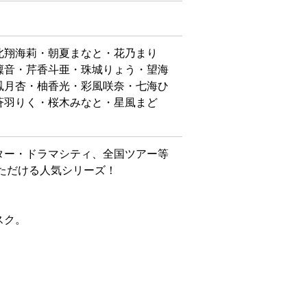
北翔海莉・朝夏まなと・花乃まり
凜音・芹香斗亜・珠城りょう・望海
鳳月杏・柚香光・彩風咲奈・七海ひ
蒼羽りく・桜木みなと・星風まど
ター・ドラマシティ、全国ツアー等
ただける人気シリーズ！
スク。