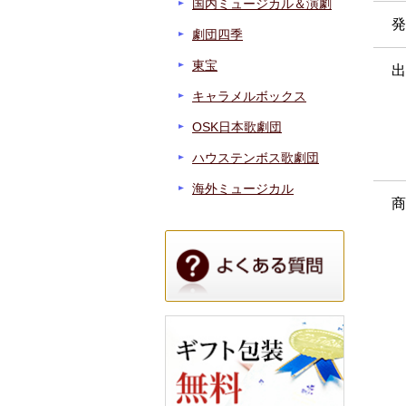
国内ミュージカル＆演劇
発
劇団四季
東宝
出
キャラメルボックス
OSK日本歌劇団
ハウステンボス歌劇団
海外ミュージカル
商