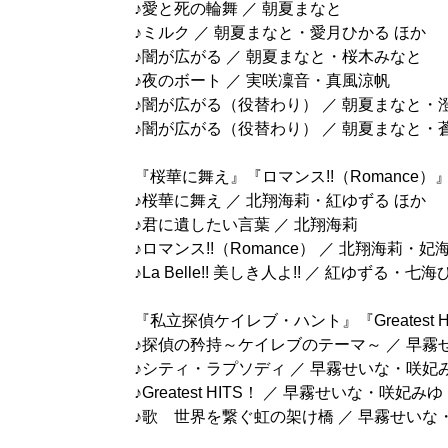
♪愛と死の輪舞 ／ 朝夏まなと
♪ミルク ／ 朝夏まなと・愛月ひかる ほか
♪闇が広がる ／ 朝夏まなと・桜木みなと
♪夜のボート ／ 実咲凜音・真風涼帆
♪闇が広がる（役替わり） ／ 朝夏まなと・
♪闇が広がる（役替わり） ／ 朝夏まなと・
『桜華に舞え』『ロマンス!!（Romance）
♪桜華に舞え ／ 北翔海莉・紅ゆずる ほか
♪君に遺したい言葉 ／ 北翔海莉
♪ロマンス!!（Romance） ／ 北翔海莉・
♪La Belle!! 美しき人よ!! ／ 紅ゆずる・
『私立探偵ケイレブ・ハント』『Greatest H
♪探偵の矜持～ケイレブのテーマ～ ／ 早霧
♪シティ・ラプソディ ／ 早霧せいな・咲妃
♪Greatest HITS！ ／ 早霧せいな・咲妃
♪歌 世界を繋ぐ虹の架け橋 ／ 早霧せい