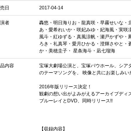
売日
2017-04-14
演者
轟悠・明日海りお・龍真咲・早霧せいな・
あ・愛希れいか・咲妃みゆ・妃海風・実咲
風斗・紅ゆずる・真風涼帆・瀬戸かずや・
ろき・礼真琴・愛月ひかる・澄輝さやと・
か・美穂圭子・ 星条海斗・凪七瑠海
品内容
宝塚大劇場公演と、宝塚バウホール、シア
のテーマソングを、 映像と共にお楽しみい
2016年版リリース決定！
観劇の想い出がよみがえるアーカイブディ
ブルーレイとDVD、同時リリース!!
【収録内容】