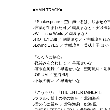
■MAIN TRACK■
『Shakespeare～空に満つるは、尽きせぬ言
♪言葉が生まれた日 ／ 朝夏まなと・実咲凜
♪Will in the World ／ 朝夏まなと
♪HOT EYES!! ／ 朝夏まなと・実咲凜音 ほ
♪Loving EYES ／ 実咲凜音・美穂圭子 ほか
『るろうに剣心』
♪微笑みを交わして ／ 早霧せいな
♪幕末血風録 ／ 早霧せいな・望海風斗・彩
♪OPIUM ／ 望海風斗
♪不殺の誓い ／ 早霧せいな
『こうもり』『THE ENTERTAINER !』
♪ファルケ博士の夢の舞台 ／ 北翔海莉
♪君の心に翼を ／ 北翔海莉・妃海 風