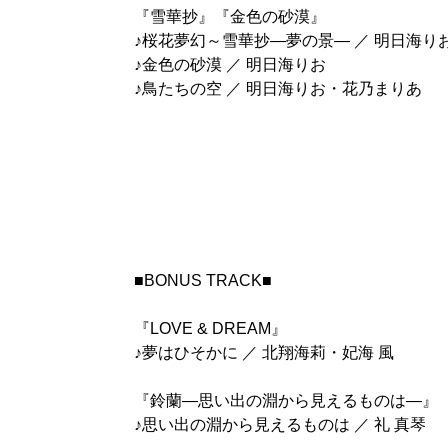
『雪華抄』『金色の砂漠』
♪桜花夢幻～雪華抄―夢の景― ／ 明日海りお
♪金色の砂漠 ／ 明日海りお
♪鳥たちの空 ／ 明日海りお・花乃まりあ
■BONUS TRACK■
『LOVE & DREAM』
♪夢はひそかに ／ 北翔海莉・妃海 風
『鈴蘭―思い出の淵から見えるものは―』
♪思い出の淵から見えるものは ／ 礼 真琴