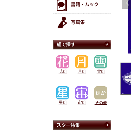
花組
月組
雪組
星組
宙組
その他