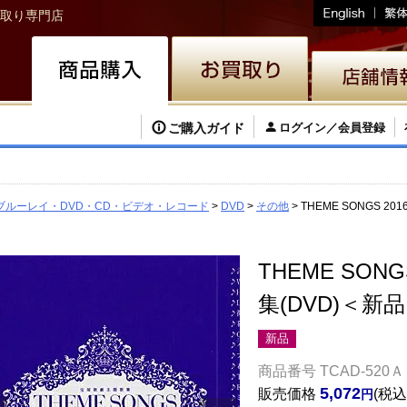
取り専門店
ご購入ガイド
ログイン／会員登録
ブルーレイ・DVD・CD・ビデオ・レコード
DVD
その他
THEME SONGS 2
THEME SON
集(DVD)＜新
新品
商品番号
TCAD-520Ａ
5,072
販売価格
税込