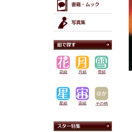
花組
月組
雪組
星組
宙組
その他