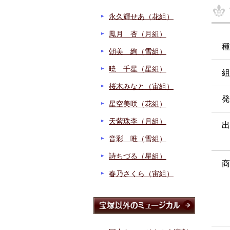
永久輝せあ（花組）
鳳月 杏（月組）
種
朝美 絢（雪組）
暁 千星（星組）
組
桜木みなと（宙組）
発
星空美咲（花組）
天紫珠李（月組）
出
音彩 唯（雪組）
詩ちづる（星組）
商
春乃さくら（宙組）