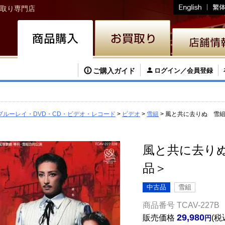
取り専門店
ご購入ガイド
ログイン／会員登録
ブルーレイ・DVD・CD・ビデオ・レコード
ビデオ
雪組
風と共に去りぬ 雪組
風と共に去りぬ
品＞
中古品
雪組
商品番号
TCAV-227B
29,980
販売価格
税