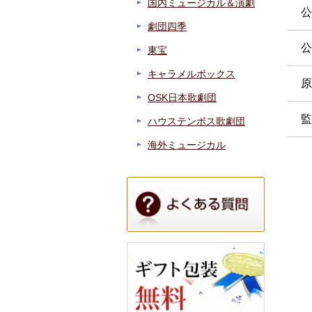
国内ミュージカル＆演劇
公
劇団四季
公
東宝
キャラメルボックス
原
OSK日本歌劇団
監
ハウステンボス歌劇団
海外ミュージカル