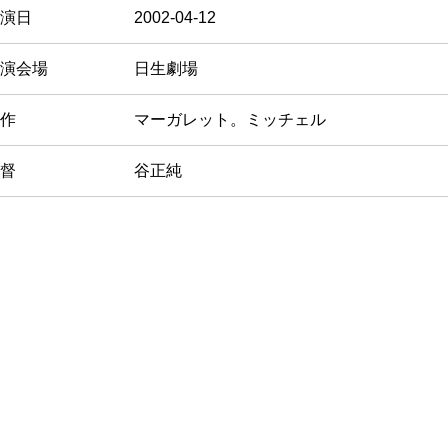
演日
2002-04-12
演会場
日生劇場
作
マーガレット。ミッチェル
督
谷正純