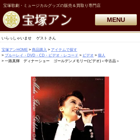
宝塚歌劇・ミュージカルグッズの販売＆買取り専門店
MENU
いらっしゃいませ
ゲスト
さん
宝塚アンHOME
商品購入
アイテムで探す
ブルーレイ・DVD・CD・ビデオ・レコード
ビデオ
個人
一路真輝 ディナーショー ゴールデンメモリー(ビデオ)＜中古品＞