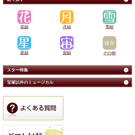
花組
月組
雪組
星組
宙組
その他
スター特集
宝塚以外のミュージカル