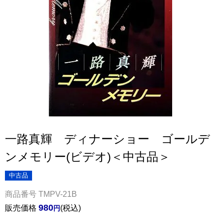
一路真輝 ディナーショー ゴールデ
ンメモリー(ビデオ)＜中古品＞
中古品
商品番号
TMPV-21B
980
販売価格
税込