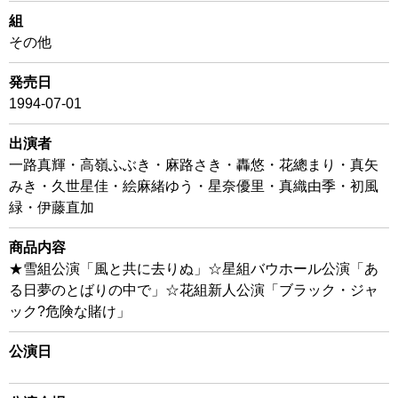
組
その他
発売日
1994-07-01
出演者
一路真輝・高嶺ふぶき・麻路さき・轟悠・花總まり・真矢
みき・久世星佳・絵麻緒ゆう・星奈優里・真織由季・初風
緑・伊藤直加
商品内容
★雪組公演「風と共に去りぬ」☆星組バウホール公演「あ
る日夢のとばりの中で」☆花組新人公演「ブラック・ジャ
ック?危険な賭け」
公演日