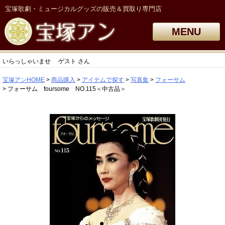
宝塚歌劇・ミュージカルグッズの販売＆買取り専門店
MENU
いらっしゃいませ
ゲスト
さん
宝塚アンHOME
商品購入
アイテムで探す
写真集
フォーサム
フォーサム foursome NO.115＜中古品＞