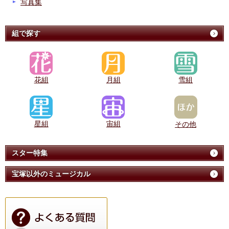
写真集
組で探す
花組
月組
雪組
星組
宙組
その他
スター特集
宝塚以外のミュージカル