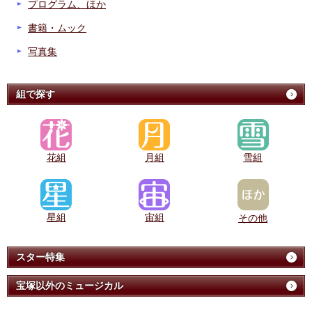
プログラム、ほか
書籍・ムック
写真集
組で探す
花組
月組
雪組
星組
宙組
その他
スター特集
宝塚以外のミュージカル