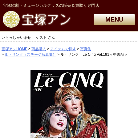
宝塚歌劇・ミュージカルグッズの販売＆買取り専門店
MENU
いらっしゃいませ
ゲスト
さん
宝塚アンHOME
商品購入
アイテムで探す
写真集
ル・サンク（ステージ写真集）
ル・サンク Le Cinq Vol.191＜中古品＞