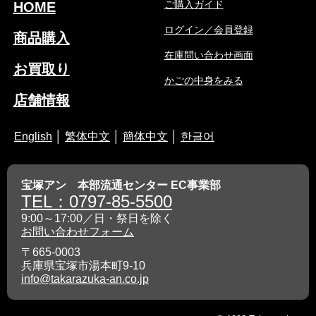
ご購入ガイド
HOME
ログイン／会員登録
商品購入
在庫問い合わせ画面
お買取り
かごの中身をみる
店舗情報
English
│
繁体中文
│
簡体中文
│
한글어
宝塚アン 本部流通センター EC事業部
TEL：0797-85-5500
9:00～17:00／日・祭日を除く
お問い合わせフォーム
〒665-0003
兵庫県宝塚市湯本町9-10
info@takarazuka-an.co.jp