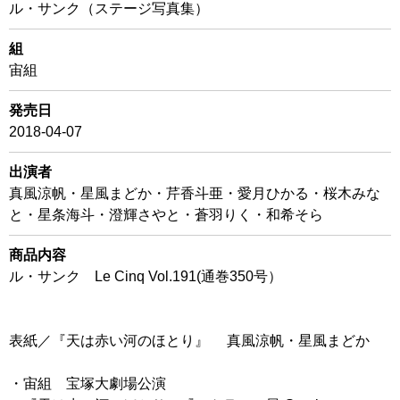
ル・サンク（ステージ写真集）
組
宙組
発売日
2018-04-07
出演者
真風涼帆・星風まどか・芹香斗亜・愛月ひかる・桜木みな
と・星条海斗・澄輝さやと・蒼羽りく・和希そら
商品内容
ル・サンク Le Cinq Vol.191(通巻350号）
表紙／『天は赤い河のほとり』 真風涼帆・星風まどか
・宙組 宝塚大劇場公演