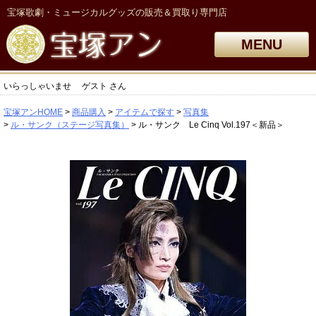
宝塚歌劇・ミュージカルグッズの販売＆買取り専門店
MENU
いらっしゃいませ
ゲスト
さん
宝塚アンHOME
商品購入
アイテムで探す
写真集
ル・サンク（ステージ写真集）
ル・サンク Le Cinq Vol.197＜新品＞