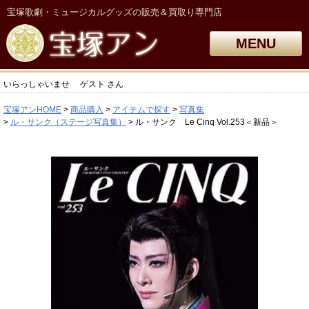
宝塚歌劇・ミュージカルグッズの販売＆買取り専門店
MENU
いらっしゃいませ
ゲスト
さん
宝塚アンHOME
商品購入
アイテムで探す
写真集
ル・サンク（ステージ写真集）
ル・サンク Le Cinq Vol.253＜新品＞