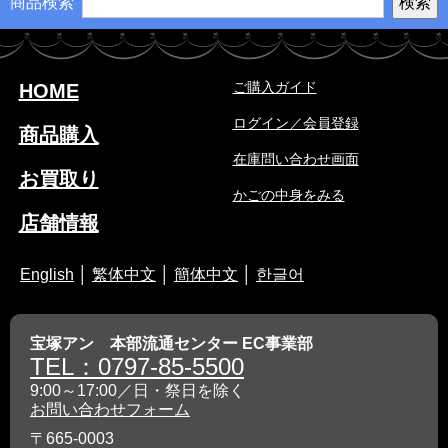
商品検索
ご購入ガイド
HOME
ログイン／会員登録
商品購入
在庫問い合わせ画面
お買取り
かごの中身をみる
店舗情報
English
│
繁体中文
│
簡体中文
│
한글어
宝塚アン 本部流通センター EC事業部
TEL：0797-85-5500
9:00～17:00／日・祭日を除く
お問い合わせフォーム
〒665-0003