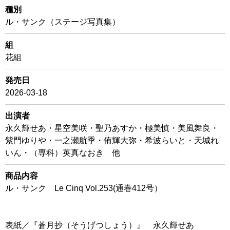
種別
ル・サンク（ステージ写真集）
組
花組
発売日
2026-03-18
出演者
永久輝せあ・星空美咲・聖乃あすか・極美慎・美風舞良・
紫門ゆりや・一之瀬航季・侑輝大弥・希波らいと・天城れ
いん・（専科）英真なおき 他
商品内容
ル・サンク Le Cinq Vol.253(通巻412号）
表紙／『蒼月抄（そうげつしょう）』 永久輝せあ