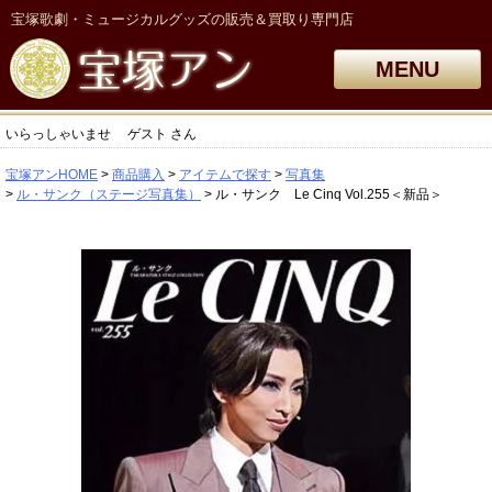
宝塚歌劇・ミュージカルグッズの販売＆買取り専門店
MENU
いらっしゃいませ
ゲスト
さん
宝塚アンHOME
商品購入
アイテムで探す
写真集
ル・サンク（ステージ写真集）
ル・サンク Le Cinq Vol.255＜新品＞