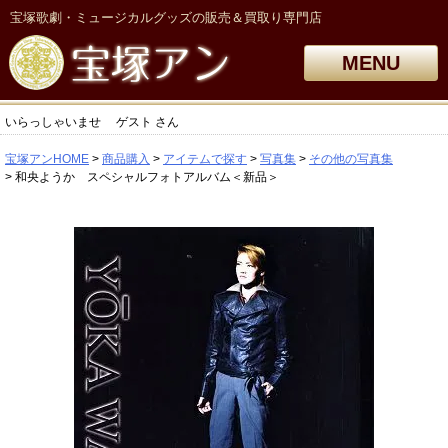
宝塚歌劇・ミュージカルグッズの販売＆買取り専門店
MENU
いらっしゃいませ
ゲスト
さん
宝塚アンHOME
商品購入
アイテムで探す
写真集
その他の写真集
和央ようか スペシャルフォトアルバム＜新品＞