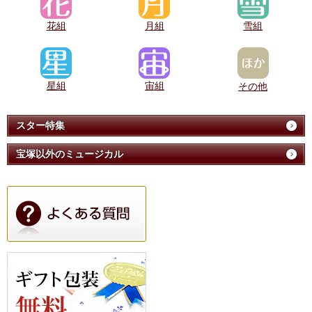
花組
月組
雪組
星組
宙組
その他
スター特集
宝塚以外のミュージカル