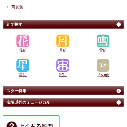
写真集
組で探す
花組
月組
雪組
星組
宙組
その他
スター特集
宝塚以外のミュージカル