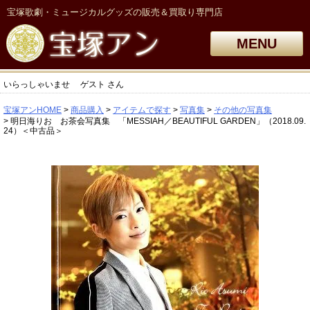
宝塚歌劇・ミュージカルグッズの販売＆買取り専門店
MENU
いらっしゃいませ
ゲスト
さん
宝塚アンHOME
商品購入
アイテムで探す
写真集
その他の写真集
明日海りお お茶会写真集 「MESSIAH／BEAUTIFUL GARDEN」（2018.09.
24）＜中古品＞