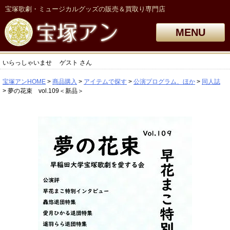
宝塚歌劇・ミュージカルグッズの販売＆買取り専門店
MENU
いらっしゃいませ
ゲスト
さん
宝塚アンHOME
商品購入
アイテムで探す
公演プログラム、ほか
同人誌
夢の花束 vol.109＜新品＞