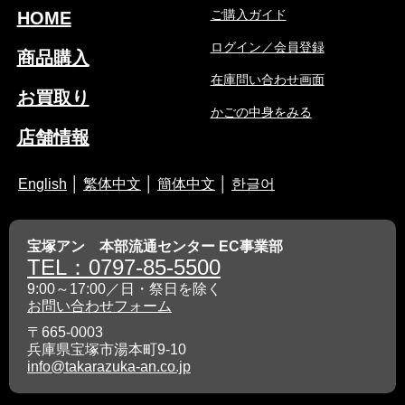
ご購入ガイド
HOME
ログイン／会員登録
商品購入
在庫問い合わせ画面
お買取り
かごの中身をみる
店舗情報
English
│
繁体中文
│
簡体中文
│
한글어
宝塚アン 本部流通センター EC事業部
TEL：0797-85-5500
9:00～17:00／日・祭日を除く
お問い合わせフォーム
〒665-0003
兵庫県宝塚市湯本町9-10
info@takarazuka-an.co.jp