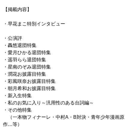
【掲載内容】
・早花まこ特別インタビュー
・公演評
・轟悠退団特集
・愛月ひかる退団特集
・遥羽らら退団特集
・星南のぞみ退団特集
・潤花お披露目特集
・彩風咲奈お披露目特集
・朝月希和お披露目特集
・新入生特集
・私のお気に入り～汎用性のある台詞編～
・その他特集
（一本物フィナーレ・中村A・B対決・青年少年漫画原
作…等）