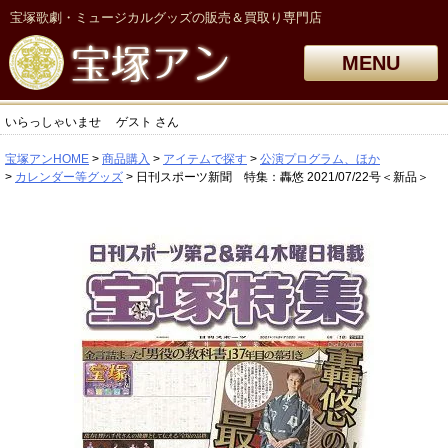
宝塚歌劇・ミュージカルグッズの販売＆買取り専門店
MENU
いらっしゃいませ
ゲスト
さん
宝塚アンHOME
商品購入
アイテムで探す
公演プログラム、ほか
カレンダー等グッズ
日刊スポーツ新聞 特集：轟悠 2021/07/22号＜新品＞