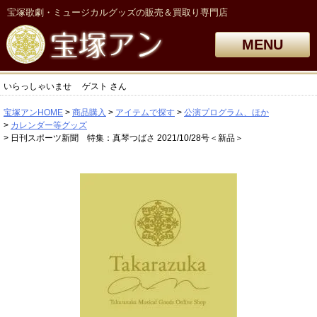
宝塚歌劇・ミュージカルグッズの販売＆買取り専門店
MENU
いらっしゃいませ
ゲスト
さん
宝塚アンHOME
商品購入
アイテムで探す
公演プログラム、ほか
カレンダー等グッズ
日刊スポーツ新聞 特集：真琴つばさ 2021/10/28号＜新品＞