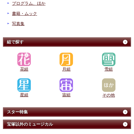
プログラム、ほか
書籍・ムック
写真集
組で探す
花組
月組
雪組
星組
宙組
その他
スター特集
宝塚以外のミュージカル