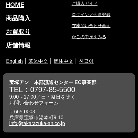
ご購入ガイド
HOME
ログイン／会員登録
商品購入
在庫問い合わせ画面
お買取り
かごの中身をみる
店舗情報
English
│
繁体中文
│
簡体中文
│
한글어
宝塚アン 本部流通センター EC事業部
TEL：0797-85-5500
9:00～17:00／日・祭日を除く
お問い合わせフォーム
〒665-0003
兵庫県宝塚市湯本町9-10
info@takarazuka-an.co.jp