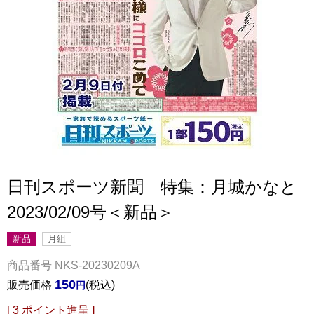
日刊スポーツ新聞 特集：月城かなと
2023/02/09号＜新品＞
新品
月組
商品番号
NKS-20230209A
150
販売価格
税込
[
3
ポイント進呈 ]