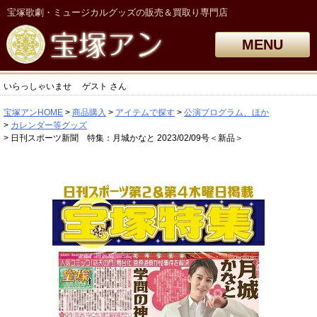
宝塚歌劇・ミュージカルグッズの販売＆買取り専門店
MENU
いらっしゃいませ
ゲスト
さん
宝塚アンHOME
商品購入
アイテムで探す
公演プログラム、ほか
カレンダー等グッズ
日刊スポーツ新聞 特集：月城かなと 2023/02/09号＜新品＞