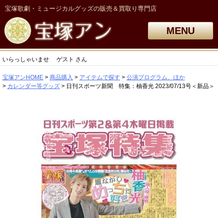
宝塚歌劇・ミュージカルグッズの販売＆買取り専門店
MENU
いらっしゃいませ
ゲスト
さん
宝塚アンHOME
商品購入
アイテムで探す
公演プログラム、ほか
カレンダー等グッズ
日刊スポーツ新聞 特集：柚香光 2023/07/13号＜新品＞