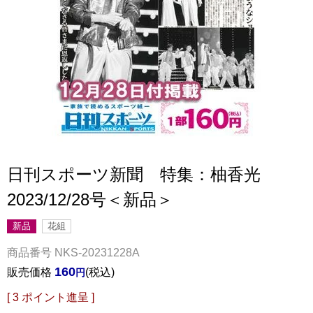
日刊スポーツ新聞 特集：柚香光
2023/12/28号＜新品＞
新品
花組
商品番号
NKS-20231228A
160
販売価格
税込
[
3
ポイント進呈 ]