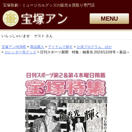
宝塚歌劇・ミュージカルグッズの販売＆買取り専門店
MENU
いらっしゃいませ
ゲスト
さん
宝塚アンHOME
商品購入
アイテムで探す
公演プログラム、ほか
カレンダー等グッズ
日刊スポーツ新聞 特集：柚香光 2023/12/28号＜新品＞