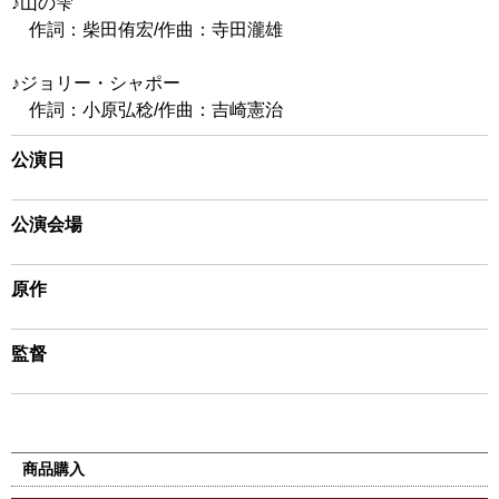
♪山の雫
作詞：柴田侑宏/作曲：寺田瀧雄
♪ジョリー・シャポー
作詞：小原弘稔/作曲：吉崎憲治
公演日
公演会場
原作
監督
商品購入