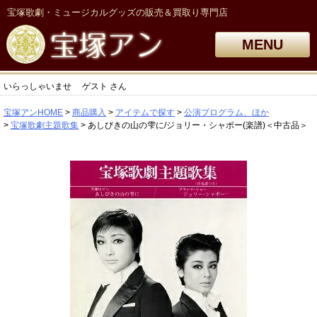
宝塚歌劇・ミュージカルグッズの販売＆買取り専門店
MENU
いらっしゃいませ
ゲスト
さん
宝塚アンHOME
商品購入
アイテムで探す
公演プログラム、ほか
宝塚歌劇主題歌集
あしびきの山の雫に/ジョリー・シャポー(楽譜)＜中古品＞