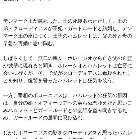
デンマーク王が急死した。王の死後あわただしく、王の
弟・クローディアスが王妃・ガートルードと結婚し、デン
マーク王の座につく。王子のハムレットは、父の死と母の
早急な再婚に思い悩む。
しばらくして、無二の親友・ホレーシオから亡き父の亡霊
が城壁に現れると聞き、ホレーシオとハムレットは亡霊に
会いに行くが、そこで父がクローディアスに毒殺されたこ
とを知り、復讐を誓ったハムレットは狂気を装う。
一方、宰相のポローニアスは、ハムレットの狂気の原因
は、自分の娘・オフィーリアへの実らぬ恋ゆえだと思いこ
みハムレットとガートルードとの会話を盗み聞きするた
め、ガートルードの居間に忍び込む。
しかしポローニアスの影をクローディアスと思ったハムレ