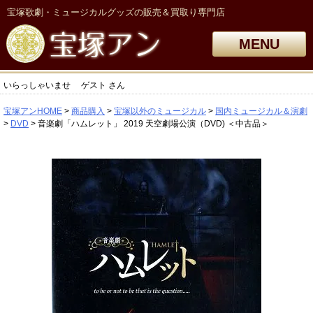
宝塚歌劇・ミュージカルグッズの販売＆買取り専門店
MENU
いらっしゃいませ
ゲスト
さん
宝塚アンHOME
商品購入
宝塚以外のミュージカル
国内ミュージカル＆演劇
DVD
音楽劇「ハムレット」 2019 天空劇場公演（DVD) ＜中古品＞