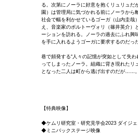
る。次第にノーラに好意を抱くリュリュだ
園）は管理局に気づかれる前にノーラから
社会で幅を利かせているゴーガ（山内圭哉
え、音楽家のボルトーヴォリ（篠井英介）
ーションを訪れる。ノーラの過去にふれ興
を手に入れるようゴーガに要求するのだっ
巷で頻発する“人々の記憶が突如として失わ
ってしまったノーラ。組織に背き現れたリ
となった二人は町から逃げ出すのだが……
【特典映像】
◆ケムリ研究室・研究見学会2023 ダイジ
◆ミニバックステージ映像