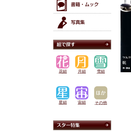
花組
月組
雪組
星組
宙組
その他