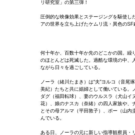
リ研究室」の第三弾！
圧倒的な映像効果とステージングを駆使し
アの世界を立ち上げたケムリ流・異色のSF
何十年か、百数十年か先のどこかの国。繰
のほとんどは死滅した。過酷な環境の中、
ながら日々を過ごしている。
ノーラ（緒川たまき）は“夫”ヨルコ（音尾
美紀）たちと共に娼婦として働いている。
ダグ（福田転球）、妻のウルスラ（犬山イ
花）、娘のナスカ（奈緒）の四人家族や、
とその母アルマ（平田敦子）、ポー（山内
んでいる。
ある日、ノーラの元に新しい指導観察員・