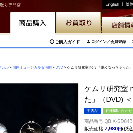
取り専門店
ご購入ガイド
ログイン／会員登録
ジカル
国内ミュージカル＆演劇
DVD
ケムリ研究室 no.3 「眠くなっちゃった」
ケムリ研究室 n
た」（DVD) 
中古品
在庫問い合わせ
商品番号
QBIX-SD84B
7,980
販売価格
税込