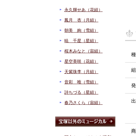
永久輝せあ（花組）
鳳月 杏（月組）
朝美 絢（雪組）
暁 千星（星組）
桜木みなと（宙組）
種
星空美咲（花組）
組
天紫珠李（月組）
音彩 唯（雪組）
発
詩ちづる（星組）
出
春乃さくら（宙組）
商