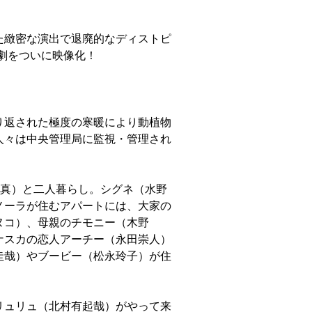
た緻密な演出で退廃的なディストピ
劇をついに映像化！
り返された極度の寒暖により動植物
人々は中央管理局に監視・管理され
琢真）と二人暮らし。シグネ（水野
ノーラが住むアパートには、大家の
ヌコ）、母親のチモニー（木野
ナスカの恋人アーチー（永田崇人）
圭哉）やブービー（松永玲子）が住
リュリュ（北村有起哉）がやって来