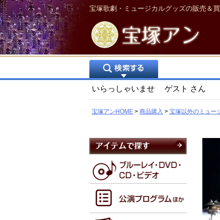
宝塚歌劇・ミュージカルグッズの販売＆買
いらっしゃいませ
ゲスト
さん
宝塚アンHOME
商品購入
宝塚以外のミュー