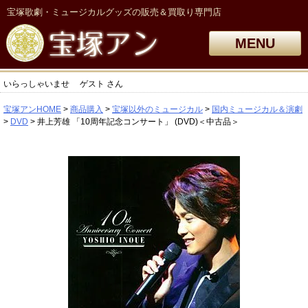
宝塚歌劇・ミュージカルグッズの販売＆買取り専門店
MENU
いらっしゃいませ
ゲスト
さん
宝塚アンHOME
商品購入
宝塚以外のミュージカル
国内ミュージカル＆演劇
DVD
井上芳雄 「10周年記念コンサート」 (DVD)＜中古品＞