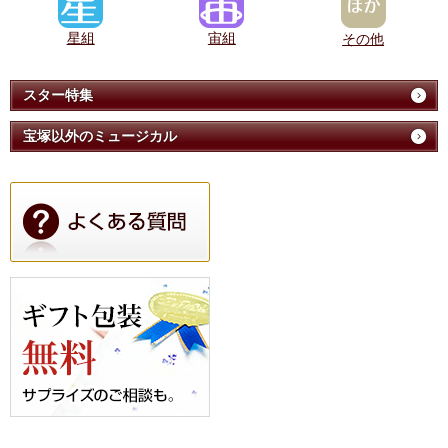
星組
宙組
その他
スター特集
宝塚以外のミュージカル