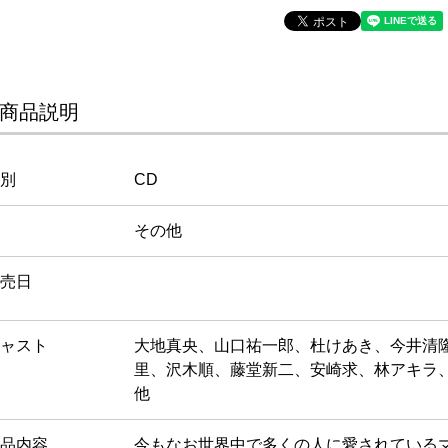
商品説明
別
CD
その他
売日
ャスト
大地真央、山口祐一郎、杜けあき、今井清
里、沢木順、藤堂新二、安崎求、林アキラ
他
品内容
今もなお世界中で多くの人に愛されている