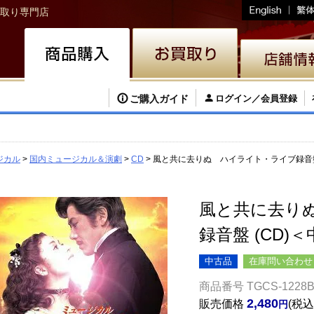
取り専門店
ご購入ガイド
ログイン／会員登録
ジカル
国内ミュージカル＆演劇
CD
風と共に去りぬ ハイライト・ライブ録音盤
風と共に去り
録音盤 (CD)
中古品
在庫問い合わせ
商品番号
TGCS-1228
2,480
販売価格
税込