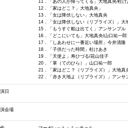
11．「あの人が帰ってくる」大地真央/杜け
12．「家はどこ？」大地真央」
13．「女は降伏しない」大地真央
14．「女は降伏しない（リプライズ）」大
15．「もうすぐ船は出てく」アンサンブル
16．「どこにいても」大地真央/山口祐一郎
17．「しあわせに一番近い場所」今井清隆
18．「子供だった時間」杜けあき
19．「天使よ」寿ひづる/花山佳子
20．「掌（てのひら）」山口祐一郎
21．「家はどこ？（リプライズ）」大地真
22．「赤き大地よ（リプライズ）」アンサ
演日
演会場
作
マーガレット・ミッチェル