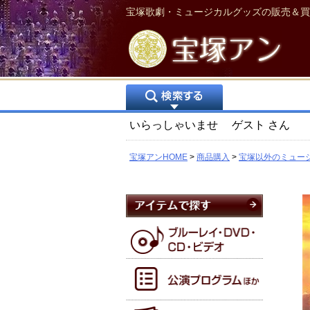
宝塚歌劇・ミュージカルグッズの販売＆買
いらっしゃいませ
ゲスト
さん
宝塚アンHOME
商品購入
宝塚以外のミュー