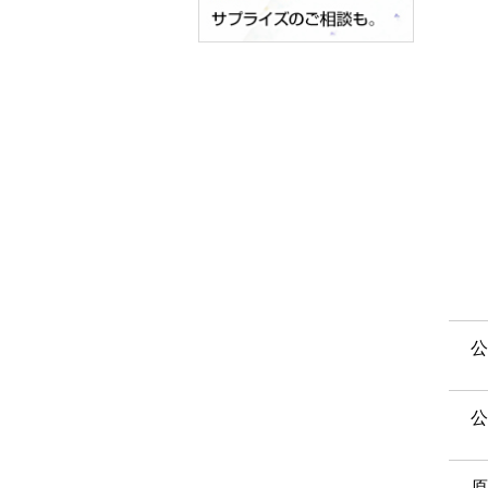
公
公
原