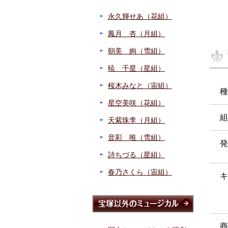
永久輝せあ（花組）
鳳月 杏（月組）
朝美 絢（雪組）
暁 千星（星組）
桜木みなと（宙組）
種
星空美咲（花組）
組
天紫珠李（月組）
音彩 唯（雪組）
発
詩ちづる（星組）
春乃さくら（宙組）
キ
商