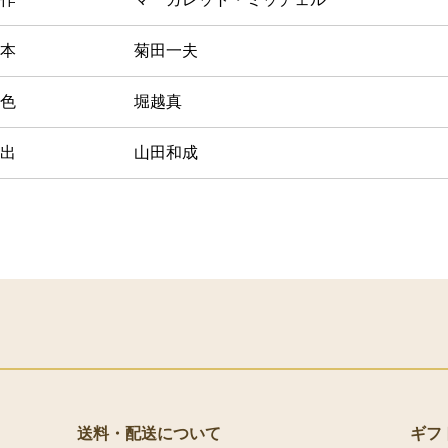
本
菊田一夫
色
堀越真
出
山田和成
送料・配送について
ギフ