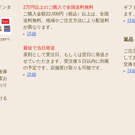
インタ
2万円以上のご購入で全国送料無料
ギフ
ご購入金額22,000円（税込）以上は、全国
ます
送料無料。地域やご注文方法により配送料
詳
が異なります。
詳細
onペ
返品
最短で当日発送
ご注
原則として受注日、もしくは翌日に発送さ
して
せていただきます。受注後５日以内に到着
交換
の予定です。店舗受け取りも可能です。
詳
倉庫
詳細
度お
おり
ける