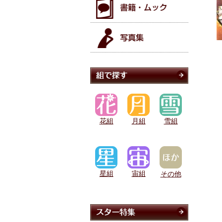
花組
月組
雪組
星組
宙組
その他