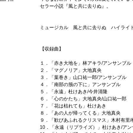
セラー小説『風と共に去りぬ』。
ミュージカル 風と共に去りぬ ハイライ
【収録曲】
１．「赤き大地を」林アキラ/アンサンブル
２．「マグノリア」大地真央
３．「葉巻き」山口祐一郎/アンサンブル
４．「南部の籏の下に」アンサンブル
５．「永遠」杜けあき/今井清隆
６．「心のかたち」大地真央/山口祐一郎
７．「花は枯れても」杜けあき
８．「あの人が帰ってくる」大地真央
９．「歓びあふれるクリスマス」木村有里/
10．「永遠（リプライズ）」杜けあき/ア