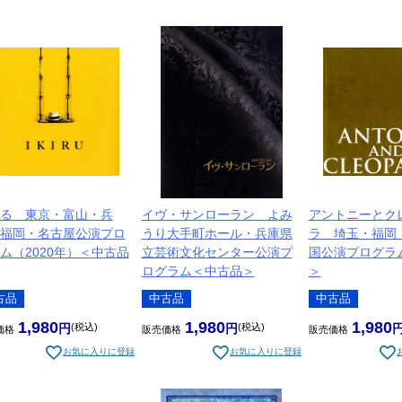
る 東京・富山・兵
イヴ・サンローラン よみ
アントニーとク
福岡・名古屋公演プロ
うり大手町ホール・兵庫県
ラ 埼玉・福岡
ム（2020年）＜中古品
立芸術文化センター公演プ
国公演プログラ
ログラム＜中古品＞
＞
古品
中古品
中古品
1,980
1,980
1,980
税込
税込
価格
販売価格
販売価格
お気に入りに登録
お気に入りに登録