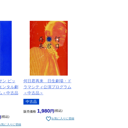
サン ピッ
何日君再来 日生劇場・ド
エンタル劇
ラマシティ公演プログラム
ム＜中古品
＜中古品＞
中古品
1,980
税込
販売価格
税込
お気に入りに登録
お気に入りに登録