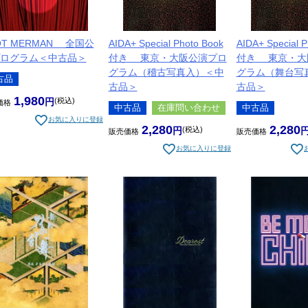
GOT MERMAN 全国公
AIDA+ Special Photo Book
AIDA+ Special P
ログラム＜中古品＞
付き 東京・大阪公演プロ
付き 東京・大
グラム（稽古写真入）＜中
グラム（舞台写
古品
古品＞
古品＞
1,980
税込
価格
中古品
在庫問い合わせ
中古品
お気に入りに登録
2,280
2,280
税込
販売価格
販売価格
お気に入りに登録