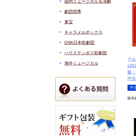
国内ミュージカル＆演劇
劇団四季
東宝
キャラメルボックス
OSK日本歌劇団
ハウステンボス歌劇団
アル
海外ミュージカル
LE
阪・
中古
中
販売