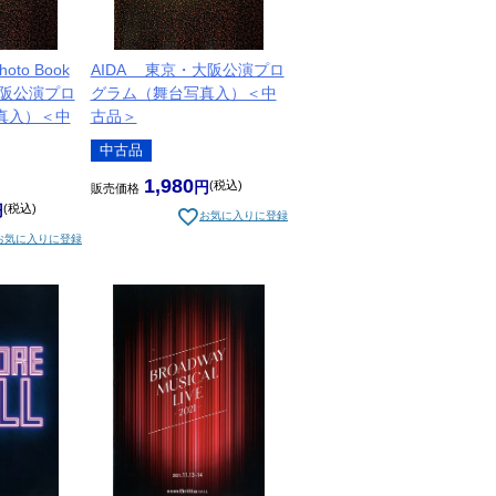
hoto Book
AIDA 東京・大阪公演プロ
阪公演プロ
グラム（舞台写真入）＜中
真入）＜中
古品＞
中古品
1,980
税込
販売価格
税込
お気に入りに登録
お気に入りに登録