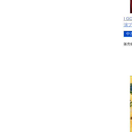
I 
演プ
中
販売