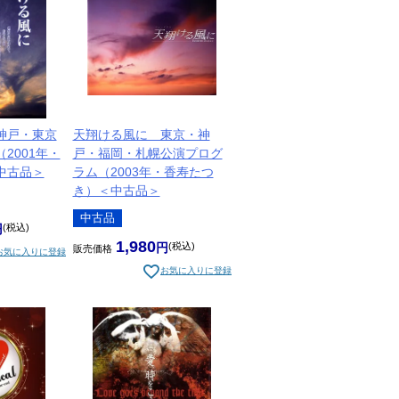
神戸・東京
天翔ける風に 東京・神
2001年・
戸・福岡・札幌公演プログ
中古品＞
ラム（2003年・香寿たつ
き）＜中古品＞
中古品
税込
1,980
税込
販売価格
お気に入りに登録
お気に入りに登録