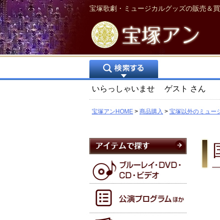
宝塚歌劇・ミュージカルグッズの販売＆買
いらっしゃいませ
ゲスト
さん
宝塚アンHOME
商品購入
宝塚以外のミュー