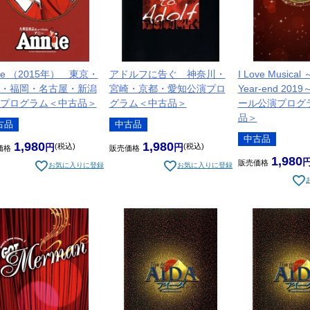
nie （2015年） 東京・
アドルフに告ぐ 神奈川・
I Love Musical
・福岡・名古屋・新潟
宮崎・京都・愛知公演プロ
Year-end 20
プログラム＜中古品＞
グラム＜中古品＞
ール公演プログ
品＞
古品
中古品
中古品
1,980
1,980
税込
税込
価格
販売価格
1,980
販売価格
お気に入りに登録
お気に入りに登録