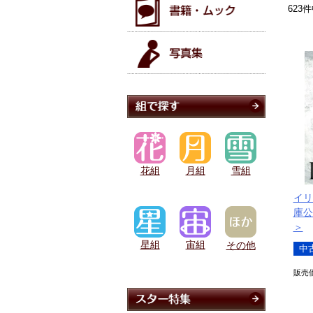
623
件
花組
月組
雪組
イリ
庫公
＞
星組
宙組
その他
中
販売