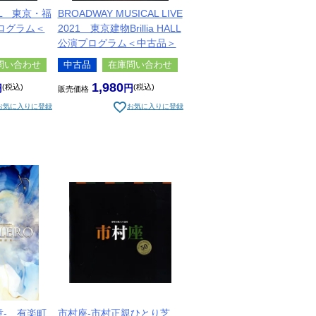
ILL 東京・福
BROADWAY MUSICAL LIVE
ログラム＜
2021 東京建物Brillia HALL
公演プログラム＜中古品＞
問い合わせ
中古品
在庫問い合わせ
1,980
税込
税込
販売価格
お気に入りに登録
お気に入りに登録
終章- 有楽町
市村座-市村正親ひとり芝