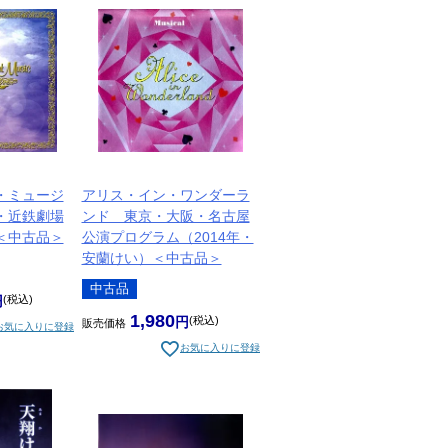
・ミュージ
アリス・イン・ワンダーラ
・近鉄劇場
ンド 東京・大阪・名古屋
＜中古品＞
公演プログラム（2014年・
安蘭けい）＜中古品＞
中古品
税込
1,980
税込
販売価格
お気に入りに登録
お気に入りに登録