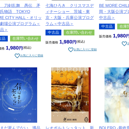
 刀剣乱舞 愚伝 矛
七海ひろき クリスマスデ
BE MORE CH
氏物語 TOKYO
ィナーショー 茨城・東
岡・大阪公演プ
ME CITY HALL・オリッ
京・大阪・兵庫公演プログ
中古品＞
劇場公演プログラム＜
ラム＜中古品＞
中古品
在庫
品＞
中古品
在庫問い合わせ
1,980
販売価格
古品
在庫問い合わせ
1,980
税込
販売価格
1,980
税込
価格
お気に入りに登録
お気に入りに登録
まだ死んでない 博品
レオポルトシュタット 新
BOLERO -最