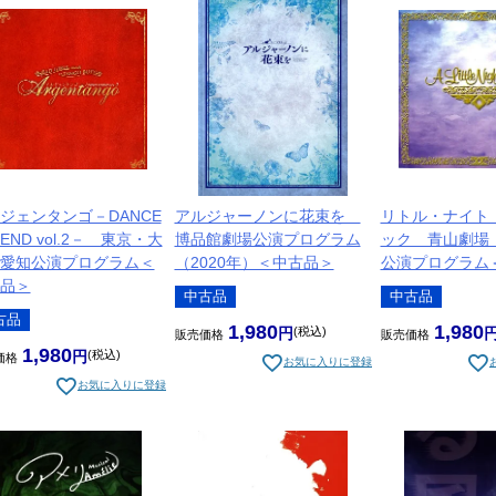
ジェンタンゴ－DANCE
アルジャーノンに花束を
リトル・ナイト
GEND vol.2－ 東京・大
博品館劇場公演プログラム
ック 青山劇場
愛知公演プログラム＜
（2020年）＜中古品＞
公演プログラム
品＞
中古品
中古品
古品
1,980
1,980
税込
販売価格
販売価格
1,980
税込
価格
お気に入りに登録
お気に入りに登録