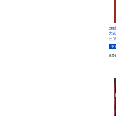
An
大阪
公演
中
販売