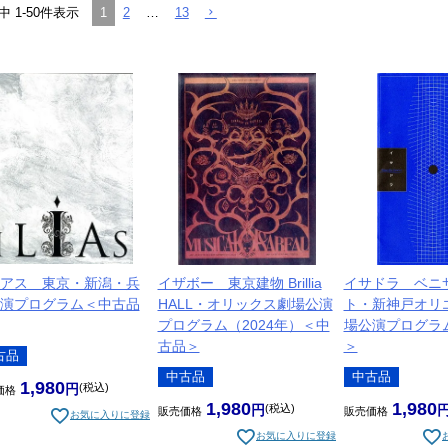
1
2
…
13
中
1
-
50
件表示
アス 東京・新潟・兵
イザボー 東京建物 Brillia
イサドラ ベニ
演プログラム＜中古品
HALL・オリックス劇場公演
ト・新神戸オリ
プログラム（2024年）＜中
場公演プログラ
古品＞
＞
古品
中古品
中古品
1,980
税込
価格
1,980
1,980
税込
販売価格
販売価格
お気に入りに登録
お気に入りに登録