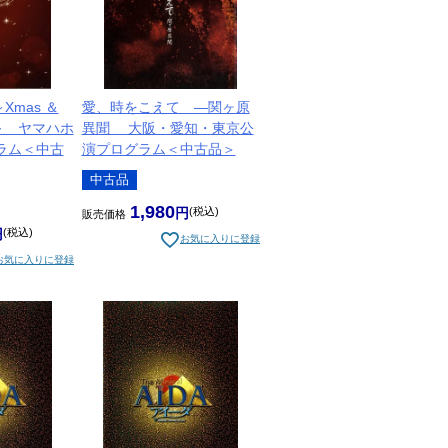
 ～Xmas ＆
愛、時をこえて ―関ヶ原
19～ ヤマハホ
異聞 大阪・愛知・東京公
ラム＜中古
演プログラム＜中古品＞
中古品
1,980
税込
販売価格
税込
お気に入りに登録
お気に入りに登録