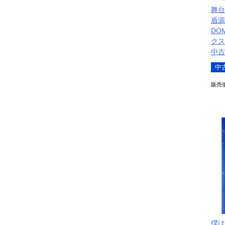
舞台
盾源
DO
クス
中古
中
販売
僕は