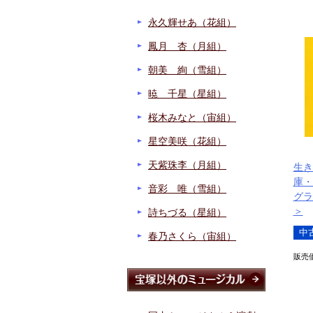
永久輝せあ（花組）
鳳月 杏（月組）
朝美 絢（雪組）
暁 千星（星組）
桜木みなと（宙組）
星空美咲（花組）
天紫珠李（月組）
生き
庫・
音彩 唯（雪組）
グラ
＞
詩ちづる（星組）
中
春乃さくら（宙組）
販売