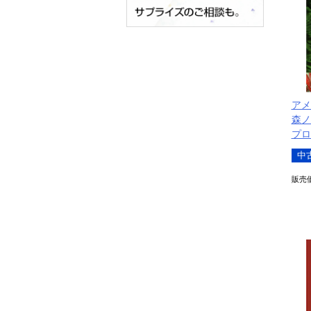
アメ
森ノ
プロ
中
販売