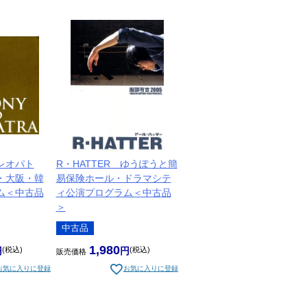
レオパト
R・HATTER ゆうぽうと簡
・大阪・韓
易保険ホール・ドラマシテ
ム＜中古品
ィ公演プログラム＜中古品
＞
中古品
1,980
税込
税込
販売価格
お気に入りに登録
お気に入りに登録