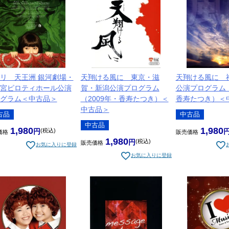
リ 天王洲 銀河劇場・
天翔ける風に 東京・滋
天翔ける風に 
宮ピロティホール公演
賀・新潟公演プログラム
公演プログラム（
グラム＜中古品＞
（2009年・香寿たつき）＜
香寿たつき）＜
中古品＞
古品
中古品
中古品
1,980
1,980
税込
価格
販売価格
1,980
税込
販売価格
お気に入りに登録
お気に入りに登録