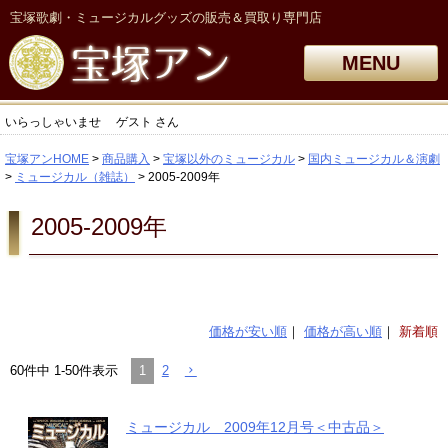
宝塚歌劇・ミュージカルグッズの販売＆買取り専門店
MENU
いらっしゃいませ
ゲスト
さん
宝塚アンHOME
商品購入
宝塚以外のミュージカル
国内ミュージカル＆演劇
ミュージカル（雑誌）
2005-2009年
2005-2009年
価格が安い順
価格が高い順
新着順
1
2
60
件中
1
-
50
件表示
ミュージカル 2009年12月号＜中古品＞