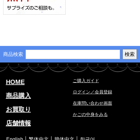
商品検索
ご購入ガイド
HOME
ログイン／会員登録
商品購入
在庫問い合わせ画面
お買取り
かごの中身をみる
店舗情報
English
│
繁体中文
│
簡体中文
│
한글어