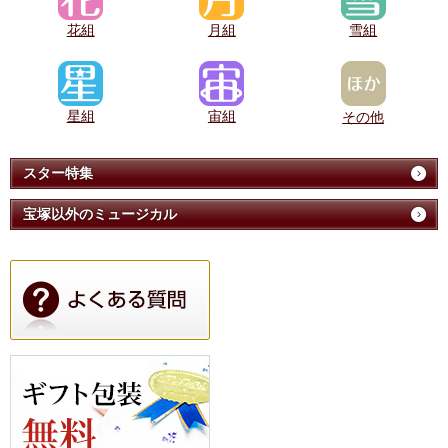
花組
月組
雪組
星組
宙組
その他
スター特集
宝塚以外のミュージカル