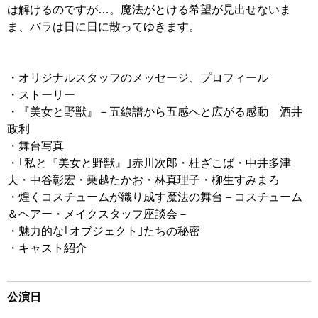
は解けるのですが…。魔法がとける希望が見出せないま
ま、バラは日に日に散ってゆきます。
・オリジナルスタッフのメッセージ、プロフィール
・ストーリー
・『美女と野獣』－五線譜から五感へと広がる感動 酒井
政利
・舞台写真
・｢私と『美女と野獣』｣赤川次郎・桂ざこば・中井多津
夫・中谷彰宏・乗越たかお・林真理子・柳生すみまろ
・煌くコスチュームが織り成す魔法の舞台－コスチューム
＆ヘアー・メイクスタッフ座談会－
・魅力的な｢オブジェクト｣たちの秘密
・キャスト紹介
公演日