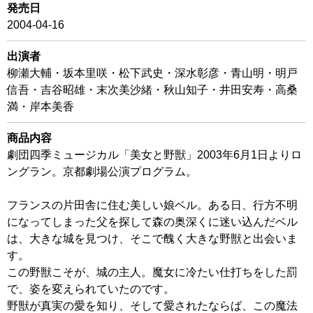
発売日
2004-04-16
出演者
柳瀬大輔・坂本里咲・松下武史・深水彰彦・青山明・明戸
信吾・吉谷昭雄・末次美沙緒・秋山知子・井田安寿・高桑
満・岸本美香
商品内容
劇団四季ミュージカル「美女と野獣」2003年6月1日よりロ
ングラン。京都劇場公演プログラム。
フランスの片田舎に住む美しい娘ベル。ある日、行方不明
になってしまった父を探して森の奥深くに迷い込んだベル
は、大きな城を見つけ、そこで醜く大きな野獣と出会いま
す。
この野獣こそが、城の主人。魔女に冷たい仕打ちをした罰
で、姿を変えられていたのです。
野獣が真実の愛を知り、そして愛されたならば、この魔法