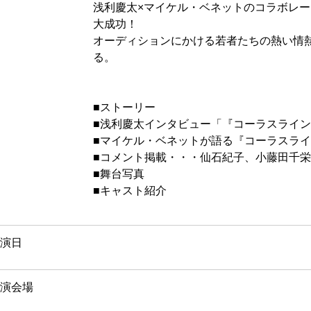
浅利慶太×マイケル・ベネットのコラボレ
大成功！
オーディションにかける若者たちの熱い情
る。
■ストーリー
■浅利慶太インタビュー「『コーラスライ
■マイケル・ベネットが語る『コーラスラ
■コメント掲載・・・仙石紀子、小藤田千
■舞台写真
■キャスト紹介
演日
演会場