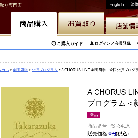
取り専門店
ご購入ガイド
ログイン／会員登録
ジカル
劇団四季
公演プログラム
A CHORUS LINE 劇団四季 全国公演プロ
A CHORUS 
プログラム＜
新品
商品番号
PSI-341A
0
販売価格
税込