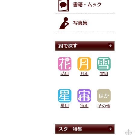
花組
月組
雪組
星組
宙組
その他