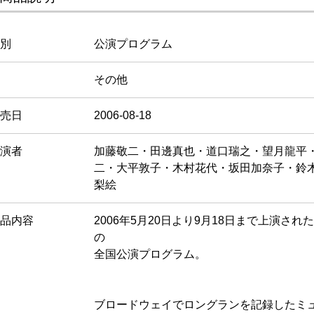
別
公演プログラム
その他
売日
2006-08-18
演者
加藤敬二・田邊真也・道口瑞之・望月龍平
二・大平敦子・木村花代・坂田加奈子・鈴
梨絵
品内容
2006年5月20日より9月18日まで上演された、
の
全国公演プログラム。
ブロードウェイでロングランを記録したミ