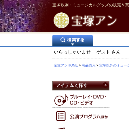
宝塚歌劇・ミュージカルグッズの販売＆買
いらっしゃいませ
ゲスト
さん
宝塚アンHOME
商品購入
宝塚以外のミュー