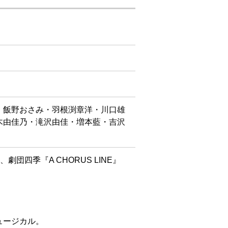
・飯野おさみ・羽根渕章洋・川口雄
木由佳乃・滝沢由佳・増本藍・吉沢
劇団四季『A CHORUS LINE』
ュージカル。