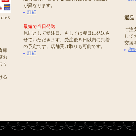
が異なります。
詳細
onペ
返品
最短で当日発送
ご注
原則として受注日、もしくは翌日に発送さ
して
せていただきます。受注後５日以内に到着
交換
の予定です。店舗受け取りも可能です。
詳
倉庫
詳細
度お
おり
ける