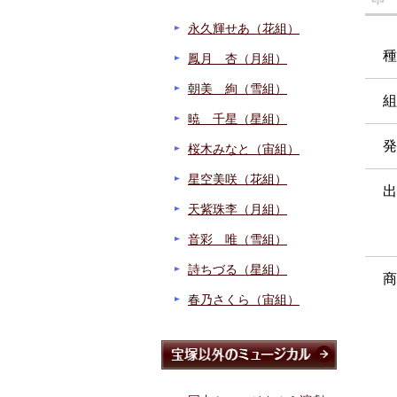
永久輝せあ（花組）
種
鳳月 杏（月組）
朝美 絢（雪組）
組
暁 千星（星組）
発
桜木みなと（宙組）
星空美咲（花組）
出
天紫珠李（月組）
音彩 唯（雪組）
詩ちづる（星組）
商
春乃さくら（宙組）