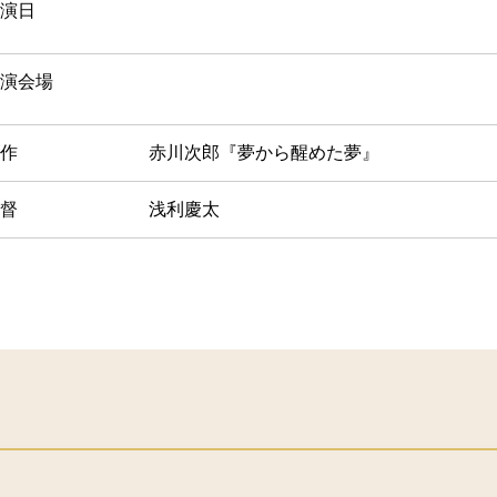
演日
演会場
作
赤川次郎『夢から醒めた夢』
督
浅利慶太