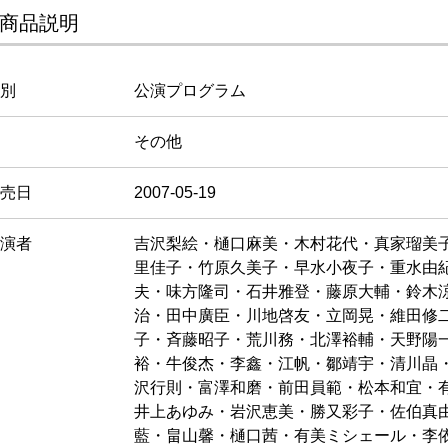
商品説明
別
公演プログラム
その他
売日
2007-05-19
演者
吉沢梨絵・樋口麻美・木村花代・真家瑠美
里佳子・竹原久美子・早水小夜子・重水由
夫・味方隆司・石井雅登・藤原大輔・鈴木
治・田中廣臣・川地啓友・立岡晃・維田修
子・斉藤昭子・荒川務・北澤裕輔・天野陽
裕・牛俊杰・李鑫・江帆・鄒靖宇・清川晶
沢行則・富澤和磨・前田員範・松本和宜・
井上あゆみ・岩沢恵美・勝又彩子・佐伯真
藍・畠山馨・樋口茜・有美ミシェール・李