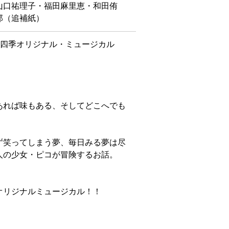
山口祐理子・福田麻里恵・和田侑
郎（追補紙）
れた四季オリジナル・ミュージカル
。
あれば味もある、そしてどこへでも
ず笑ってしまう夢、毎日みる夢は尽
人の少女・ピコが冒険するお話。
オリジナルミュージカル！！