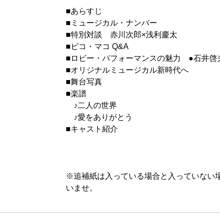
■あらすじ
■ミュージカル・ナンバー
■特別対談 赤川次郎×浅利慶太
■ピコ・マコ Q&A
■ロビー・パフォーマンスの魅力 ●石井啓
■オリジナルミュージカル新時代へ
■舞台写真
■楽譜
♪二人の世界
♪愛をありがとう
■キャスト紹介
※追補紙は入っている場合と入っていない
いませ。