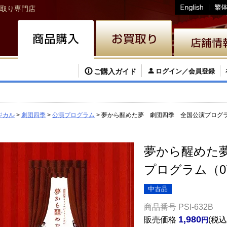
取り専門店
ご購入ガイド
ログイン／会員登録
ジカル
劇団四季
公演プログラム
夢から醒めた夢 劇団四季 全国公演プログラム（
夢から醒めた
プログラム（07
中古品
商品番号
PSI-632B
1,980
販売価格
税込