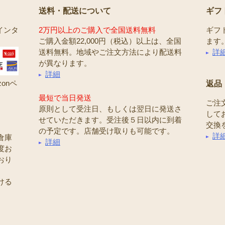
送料・配送について
ギフ
インタ
2万円以上のご購入で全国送料無料
ギフ
ご購入金額22,000円（税込）以上は、全国
ます
送料無料。地域やご注文方法により配送料
詳
が異なります。
詳細
onペ
返品
最短で当日発送
ご注
原則として受注日、もしくは翌日に発送さ
して
せていただきます。受注後５日以内に到着
交換
の予定です。店舗受け取りも可能です。
詳
倉庫
詳細
度お
おり
ける