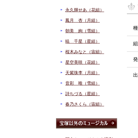
永久輝せあ（花組）
鳳月 杏（月組）
種
朝美 絢（雪組）
暁 千星（星組）
組
桜木みなと（宙組）
発
星空美咲（花組）
天紫珠李（月組）
出
音彩 唯（雪組）
詩ちづる（星組）
春乃さくら（宙組）