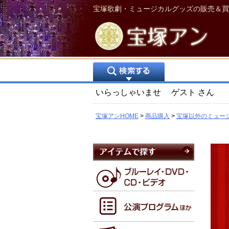
宝塚歌劇・ミュージカルグッズの販売＆買
いらっしゃいませ
ゲスト
さん
宝塚アンHOME
商品購入
宝塚以外のミュー