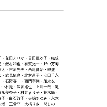
子・花田えりか・苫田亜沙子・織笠
紀・飯村和也・有賀光一・野中万寿
涼太・吉原光夫・西尾健治・韓盛
二・武見龍磨・北村昌子・安田千永
一・石野喜一・西門宇翔・須永友
・中村巌・深堀拓也・上川一哉・滝
有永美奈子・村井まり子・荒木舞・
由子・白石紋子・寺嶋あゆみ・永木
依燃・王雪菲・大橋りさ・間しの