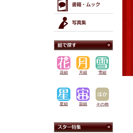
花組
月組
雪組
星組
宙組
その他