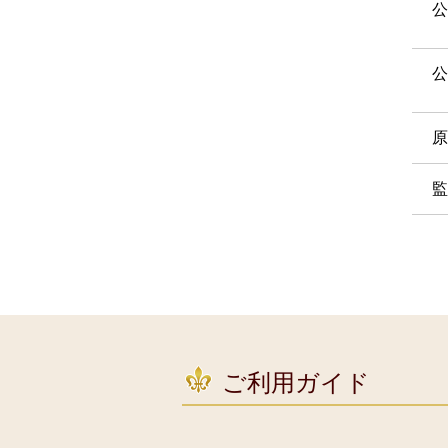
公
公
原
監
ご利用ガイド