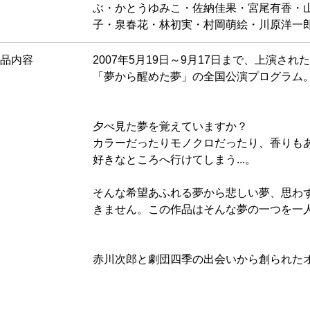
ぶ・かとうゆみこ・佐納佳果・宮尾有香・
子・泉春花・林初実・村岡萌絵・川原洋一
品内容
2007年5月19日～9月17日まで、上演さ
「夢から醒めた夢」の全国公演プログラム
夕べ見た夢を覚えていますか？
カラーだったりモノクロだったり、香りも
好きなところへ行けてしまう...。
そんな希望あふれる夢から悲しい夢、思わ
きません。この作品はそんな夢の一つを一
赤川次郎と劇団四季の出会いから創られた