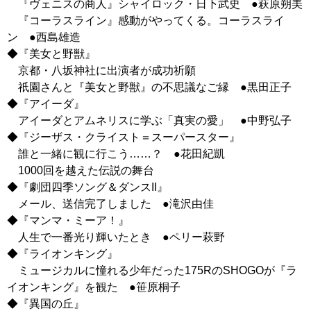
『ヴェニスの商人』シャイロック・日下武史 ●萩原朔美
『コーラスライン』感動がやってくる。コーラスライ
ン ●西島雄造
◆『美女と野獣』
京都・八坂神社に出演者が成功祈願
祇園さんと『美女と野獣』の不思議なご縁 ●黒田正子
◆『アイーダ』
アイーダとアムネリスに学ぶ「真実の愛」 ●中野弘子
◆『ジーザス・クライスト＝スーパースター』
誰と一緒に観に行こう……？ ●花田紀凱
1000回を越えた伝説の舞台
◆『劇団四季ソング＆ダンスII』
メール、送信完了しました ●滝沢由佳
◆『マンマ・ミーア！』
人生で一番光り輝いたとき ●ペリー萩野
◆『ライオンキング』
ミュージカルに憧れる少年だった175RのSHOGOが『ラ
イオンキング』を観た ●笹原桐子
◆『異国の丘』