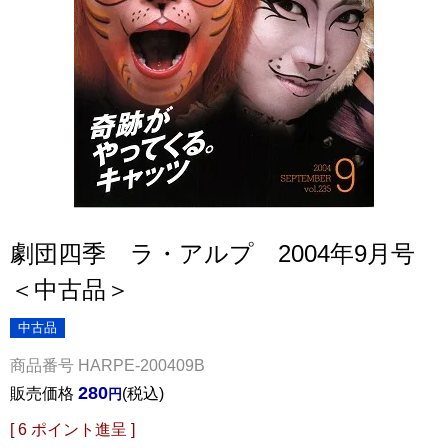
劇団四季 ラ・アルプ 2004年9月号
＜中古品＞
中古品
商品番号
HARPE-200409B
280
販売価格
税込
[
6
ポイント進呈 ]