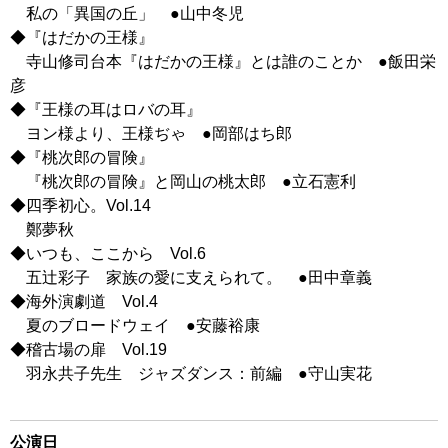
私の「異国の丘」 ●山中冬児
◆『はだかの王様』
寺山修司台本『はだかの王様』とは誰のことか ●飯田栄
彦
◆『王様の耳はロバの耳』
ヨン様より、王様ぢゃ ●岡部はち郎
◆『桃次郎の冒険』
『桃次郎の冒険』と岡山の桃太郎 ●立石憲利
◆四季初心。Vol.14
鄭夢秋
◆いつも、ここから Vol.6
五辻彩子 家族の愛に支えられて。 ●田中章義
◆海外演劇道 Vol.4
夏のブロードウェイ ●安藤裕康
◆稽古場の扉 Vol.19
羽永共子先生 ジャズダンス：前編 ●守山実花
公演日