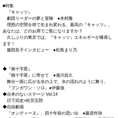
■特集
『キャッツ』
劇団リーダーの夢と冒険 ●木村隆
理想の空間を得て生まれ変わる、最高の『キャッツ』。
あなたは、どのお席でご覧になりますか？
久しぶりの東京では、『キャッツ』エネルギーが爆発し
ます！
服部良子インタビュー ●松島まり乃
◆『南十字星』
『南十字星』に寄せて ●瀬川昌久
舞台一面に広がる水の上で、水の流れのように舞う。
『ブンガワン・ソロ』●伊藤強
◆台本のないステージ Vol.14
日下武史×松宮五郎
◆自由劇場
『オンディーヌ』、四十年前の思い出 ●藤原作弥