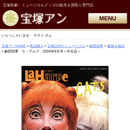
宝塚歌劇・ミュージカルグッズの販売＆買取り専門店
MENU
いらっしゃいませ
ゲスト
さん
宝塚アンHOME
商品購入
宝塚以外のミュージカル
劇団四季
書籍＆雑誌
劇団四季 ラ・アルプ 2004年9月号＜中古品＞