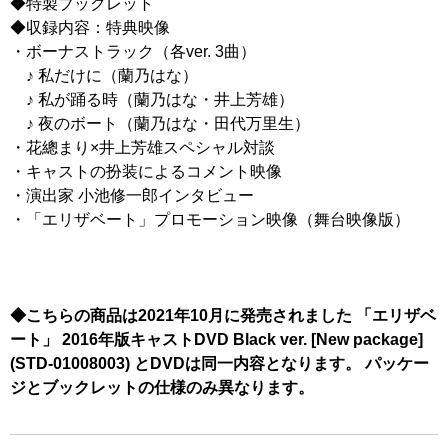
◆特製ブックレット
◆収録内容：特典映像
・ボーナストラック（各ver. 3曲）
♪ 私だけに（蘭乃はな）
♪ 私が踊る時（蘭乃はな・井上芳雄）
♪ 夜のボート（蘭乃はな・田代万里生）
・花總まり×井上芳雄スペシャル対談
・キャストの扮装によるコメント映像
・演出家 小池修一郎インタビュー
・「エリザベート」プロモーション映像（舞台映像版）
◆こちらの商品は2021年10月に発売されました 「エリザベ
ート」 2016年版キャストDVD Black ver. [New package]
(STD-01008003) とDVDは同一内容となります。 パッケー
ジとブックレットの仕様のみ異なります。