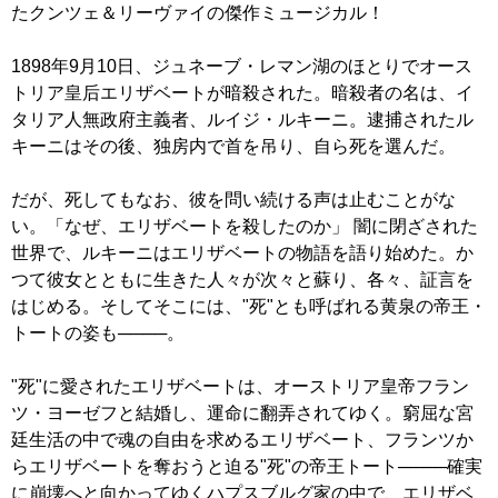
たクンツェ＆リーヴァイの傑作ミュージカル！
1898年9月10日、ジュネーブ・レマン湖のほとりでオース
トリア皇后エリザベートが暗殺された。暗殺者の名は、イ
タリア人無政府主義者、ルイジ・ルキーニ。逮捕されたル
キーニはその後、独房内で首を吊り、自ら死を選んだ。
だが、死してもなお、彼を問い続ける声は止むことがな
い。「なぜ、エリザベートを殺したのか」 闇に閉ざされた
世界で、ルキーニはエリザベートの物語を語り始めた。か
つて彼女とともに生きた人々が次々と蘇り、各々、証言を
はじめる。そしてそこには、"死"とも呼ばれる黄泉の帝王・
トートの姿も────。
"死"に愛されたエリザベートは、オーストリア皇帝フラン
ツ・ヨーゼフと結婚し、運命に翻弄されてゆく。窮屈な宮
廷生活の中で魂の自由を求めるエリザベート、フランツか
らエリザベートを奪おうと迫る"死"の帝王トート────確実
に崩壊へと向かってゆくハプスブルグ家の中で、エリザベ