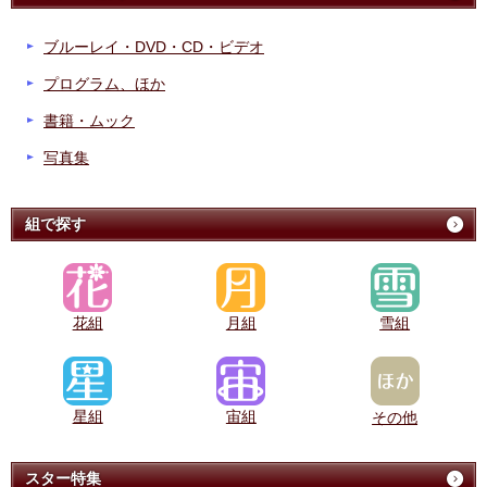
ブルーレイ・DVD・CD・ビデオ
プログラム、ほか
書籍・ムック
写真集
組で探す
花組
月組
雪組
星組
宙組
その他
スター特集