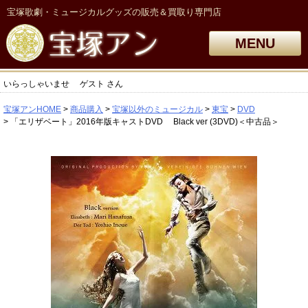
宝塚歌劇・ミュージカルグッズの販売＆買取り専門店
MENU
いらっしゃいませ
ゲスト
さん
宝塚アンHOME
商品購入
宝塚以外のミュージカル
東宝
DVD
「エリザベート」2016年版キャストDVD Black ver (3DVD)＜中古品＞