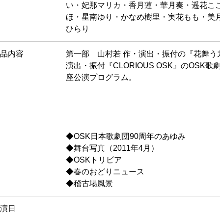
い・妃那マリカ・香月蓮・華月奏・遥花こ
ほ・星南ゆり・かなめ樹里・実花もも・美
ひらり
品内容
第一部 山村若 作・演出・振付の『花舞う
演出・振付『CLORIOUS OSK』のOSK
座公演プログラム。
◆OSK日本歌劇団90周年のあゆみ
◆舞台写真（2011年4月）
◆OSKトリビア
◆春のおどりニュース
◆稽古場風景
演日