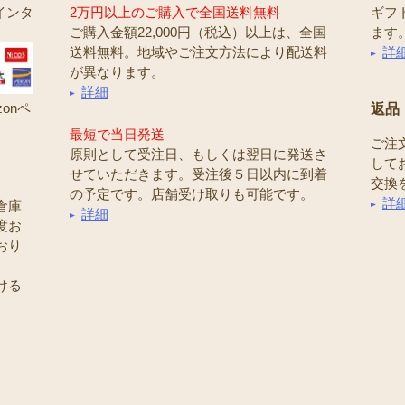
インタ
2万円以上のご購入で全国送料無料
ギフ
ご購入金額22,000円（税込）以上は、全国
ます
送料無料。地域やご注文方法により配送料
詳
が異なります。
詳細
onペ
返品
最短で当日発送
ご注
原則として受注日、もしくは翌日に発送さ
して
せていただきます。受注後５日以内に到着
交換
の予定です。店舗受け取りも可能です。
詳
倉庫
詳細
度お
おり
ける