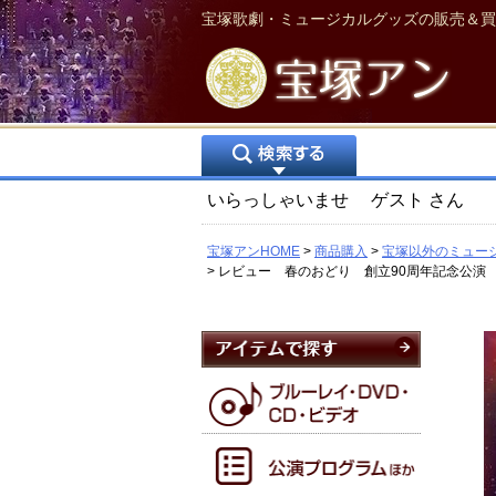
宝塚歌劇・ミュージカルグッズの販売＆買
いらっしゃいませ
ゲスト
さん
宝塚アンHOME
商品購入
宝塚以外のミュー
レビュー 春のおどり 創立90周年記念公演