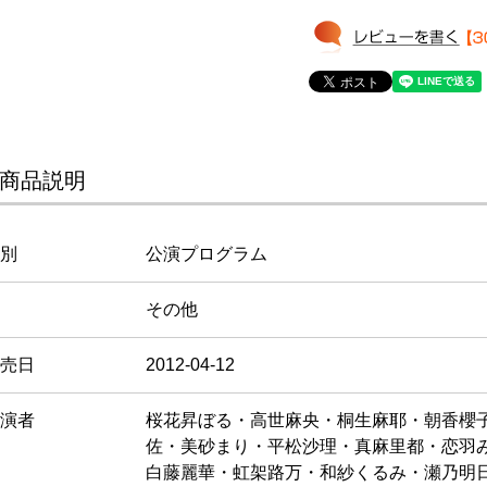
商品説明
別
公演プログラム
その他
売日
2012-04-12
演者
桜花昇ぼる・高世麻央・桐生麻耶・朝香櫻
佐・美砂まり・平松沙理・真麻里都・恋羽
白藤麗華・虹架路万・和紗くるみ・瀬乃明