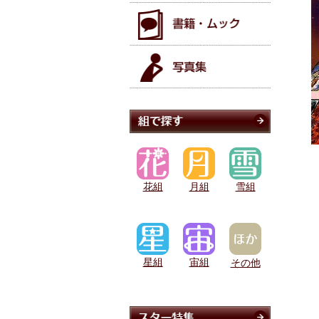
花組
月組
雪組
星組
宙組
その他