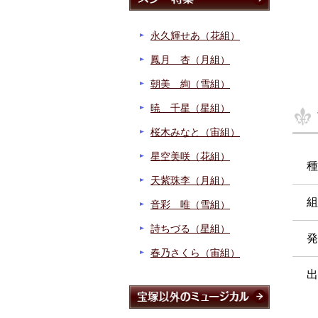
永久輝せあ（花組）
鳳月 杏（月組）
朝美 絢（雪組）
暁 千星（星組）
桜木みなと（宙組）
星空美咲（花組）
種
天紫珠李（月組）
組
音彩 唯（雪組）
詩ちづる（星組）
発
春乃さくら（宙組）
出