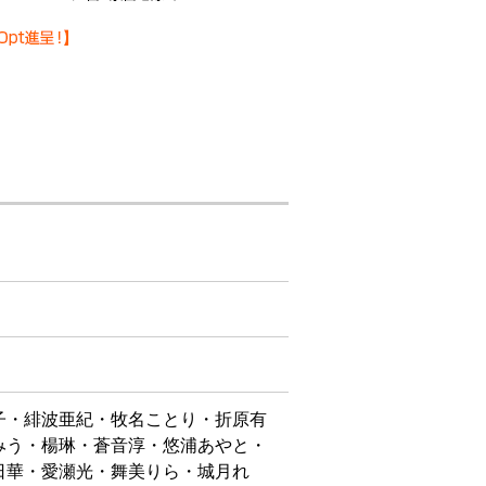
子・緋波亜紀・牧名ことり・折原有
みう・楊琳・蒼音淳・悠浦あやと・
日華・愛瀬光・舞美りら・城月れ