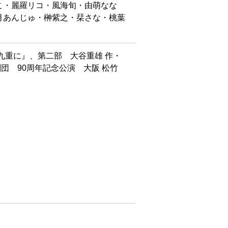
こ・麗羅リコ・風海旬・由萌なな
月あんじゅ・榊紫之・栞さな・桃葉
九重に』、第二部 大谷重雄 作・
歌劇団 90周年記念公演 大阪 松竹