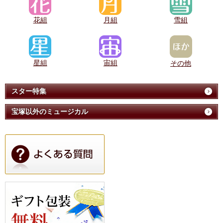
花組
月組
雪組
星組
宙組
その他
スター特集
宝塚以外のミュージカル