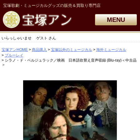
宝塚歌劇・ミュージカルグッズの販売＆買取り専門店
MENU
いらっしゃいませ
ゲスト
さん
宝塚アンHOME
商品購入
宝塚以外のミュージカル
海外ミュージカル
ブルーレイ
シラノ・ド・ベルジュラック／映画 日本語吹替え音声収録 (Blu-ray)＜中古品
＞