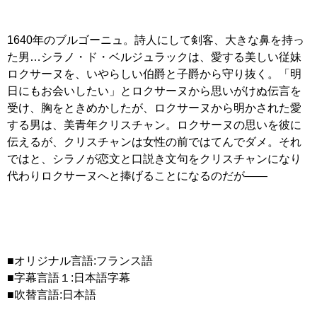
1640年のブルゴーニュ。詩人にして剣客、大きな鼻を持っ
た男…シラノ・ド・ベルジュラックは、愛する美しい従妹
ロクサーヌを、いやらしい伯爵と子爵から守り抜く。「明
日にもお会いしたい」とロクサーヌから思いがけぬ伝言を
受け、胸をときめかしたが、ロクサーヌから明かされた愛
する男は、美青年クリスチャン。ロクサーヌの思いを彼に
伝えるが、クリスチャンは女性の前ではてんでダメ。それ
ではと、シラノが恋文と口説き文句をクリスチャンになり
代わりロクサーヌへと捧げることになるのだが――
■オリジナル言語:フランス語
■字幕言語１:日本語字幕
■吹替言語:日本語