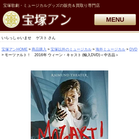
宝塚歌劇・ミュージカルグッズの販売＆買取り専門店
MENU
いらっしゃいませ
ゲスト
さん
宝塚アンHOME
商品購入
宝塚以外のミュージカル
海外ミュージカル
DVD
モーツァルト！ 2016年 ウィーン・キャスト (輸入DVD)＜中古品＞