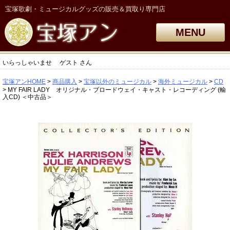
宝塚歌劇・ミュージカルグッズの販売＆買取り専門店
MENU
いらっしゃいませ
ゲスト
さん
宝塚アンHOME
商品購入
宝塚以外のミュージカル
海外ミュージカル
CD
MY FAIR LADY オリジナル・ブロードウェイ・キャスト・レコーディング (輸
入CD) ＜中古品＞