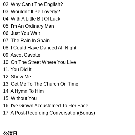
02. Why Can t The English?
03. Wouldn't It Be Loverly?
04. With A Little Bit Of Luck
05. I'm An Ordinary Man
06. Just You Wait
07. The Rain In Spain
08. I Could Have Danced All Night
09. Ascot Gavotte
10. On The Street Where You Live
11. You Did It
12. Show Me
13. Get Me To The Church On Time
14. A Hymn To Him
15. Without You
16. I've Grown Accustomed To Her Face
17. A Post-Recording Conversation(Bonus)
公演日