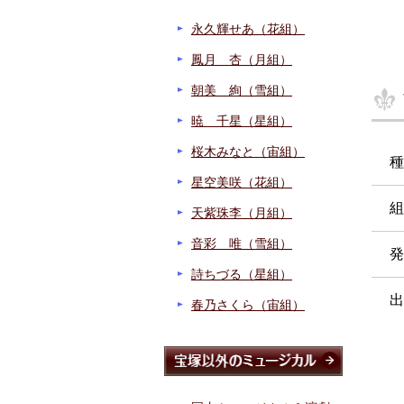
永久輝せあ（花組）
鳳月 杏（月組）
朝美 絢（雪組）
暁 千星（星組）
桜木みなと（宙組）
種
星空美咲（花組）
組
天紫珠李（月組）
音彩 唯（雪組）
発
詩ちづる（星組）
出
春乃さくら（宙組）