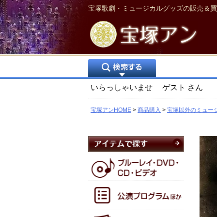
宝塚歌劇・ミュージカルグッズの販売＆買
いらっしゃいませ
ゲスト
さん
宝塚アンHOME
商品購入
宝塚以外のミュー