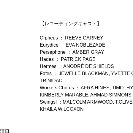
【レコーディングキャスト】
Orpheus ： REEVE CARNEY
Eurydice ： EVA NOBLEZADE
Persephone ： AMBER GRAY
Hades ： PATRICK PAGE
Hermes ： ANODRÉ DE SHIELDS
Fates ： JEWELLE BLACKMAN, YVETTE
TRINIDAD
Workers Chorus ： AFRA HINES, TIMOT
KIMBERLY MARABLE, AHMAD SIMMONS
SwingsI ：MALCOLM ARMWOOD, T.OLIVER
KHAILA WILCOXON
演日