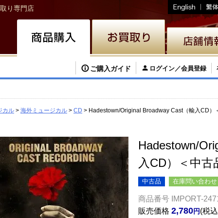
取り専門店
ご購入ガイド
ログイン／会員登録
ジカル
海外ミュージカル
CD
Hadestown/Original Broadway Cast（輸入
Hadestown/Ori
入CD）＜中古
中古品
在庫問い合わせ
商品番号
IMPORT-247
2,780
販売価格
税込