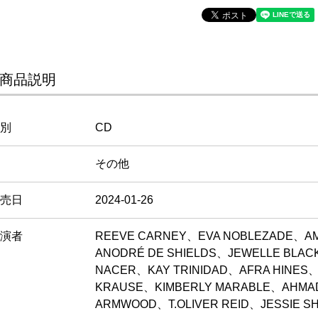
商品説明
別
CD
その他
売日
2024-01-26
演者
REEVE CARNEY、EVA NOBLEZADE、AM
ANODRÉ DE SHIELDS、JEWELLE BLAC
NACER、KAY TRINIDAD、AFRA HINES
KRAUSE、KIMBERLY MARABLE、AHMA
ARMWOOD、T.OLIVER REID、JESSIE S