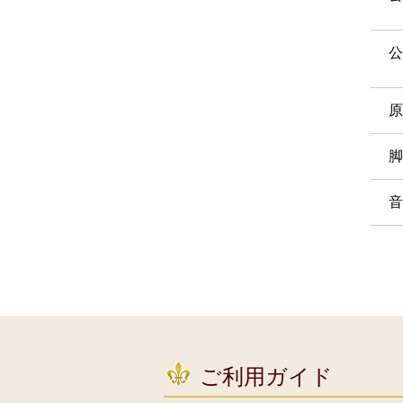
公
原
脚
音
ご利用ガイド