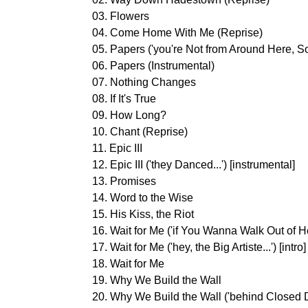
03. Flowers
04. Come Home With Me (Reprise)
05. Papers ('you're Not from Around Here, Son.
06. Papers (Instrumental)
07. Nothing Changes
08. If It's True
09. How Long?
10. Chant (Reprise)
11. Epic III
12. Epic III ('they Danced...') [instrumental]
13. Promises
14. Word to the Wise
15. His Kiss, the Riot
16. Wait for Me ('if You Wanna Walk Out of Hell.
17. Wait for Me ('hey, the Big Artiste...') [intro]
18. Wait for Me
19. Why We Build the Wall
20. Why We Build the Wall ('behind Closed Do