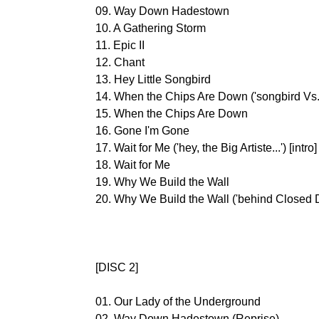
09. Way Down Hadestown
10. A Gathering Storm
11. Epic II
12. Chant
13. Hey Little Songbird
14. When the Chips Are Down ('songbird Vs. Ra
15. When the Chips Are Down
16. Gone I'm Gone
17. Wait for Me ('hey, the Big Artiste...') [intro]
18. Wait for Me
19. Why We Build the Wall
20. Why We Build the Wall ('behind Closed Do
[DISC 2]
01. Our Lady of the Underground
02. Way Down Hadestown (Reprise)