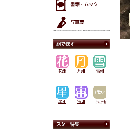
花組
月組
雪組
星組
宙組
その他