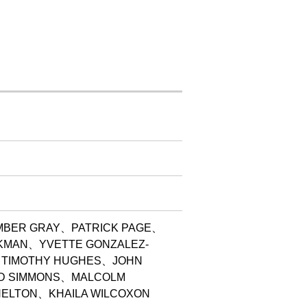
BER GRAY、PATRICK PAGE、
KMAN、YVETTE GONZALEZ-
、TIMOTHY HUGHES、JOHN
D SIMMONS、MALCOLM
HELTON、KHAILA WILCOXON