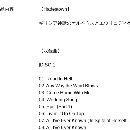
品内容
【Hadestown】
ギリシア神話のオルペウスとエウリュディ
【収録曲】
[DISC 1]
01. Road to Hell
02. Any Way the Wind Blows
03. Come Home With Me
04. Wedding Song
05. Epic (Part 1)
06. Livin' It Up On Top
07. All I've Ever Known ('In Spite of Herself...')
08. All I've Ever Known