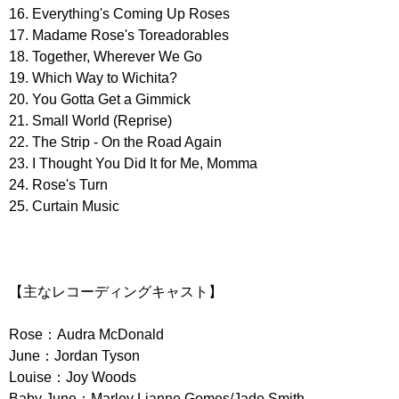
16. Everything's Coming Up Roses
17. Madame Rose's Toreadorables
18. Together, Wherever We Go
19. Which Way to Wichita?
20. You Gotta Get a Gimmick
21. Small World (Reprise)
22. The Strip - On the Road Again
23. I Thought You Did It for Me, Momma
24. Rose's Turn
25. Curtain Music
【主なレコーディングキャスト】
Rose：Audra McDonald
June：Jordan Tyson
Louise：Joy Woods
Baby June：Marley Lianne Gomes/Jade Smith