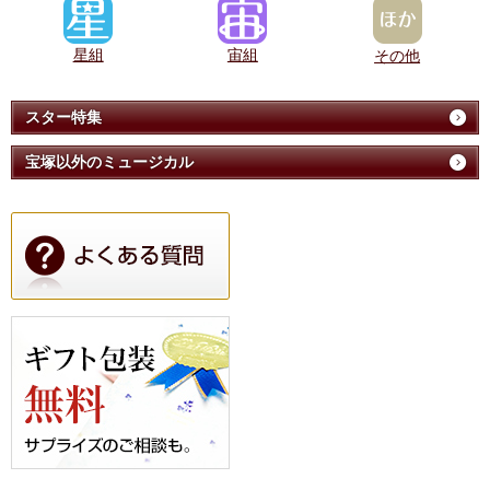
星組
宙組
その他
スター特集
宝塚以外のミュージカル