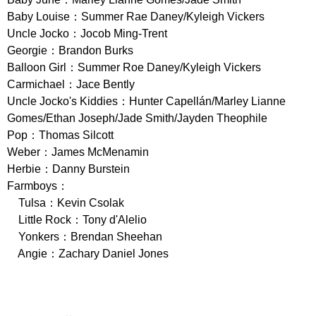
Baby Louise：Summer Rae Daney/Kyleigh Vickers
Uncle Jocko：Jocob Ming-Trent
Georgie：Brandon Burks
Balloon Girl：Summer Roe Daney/Kyleigh Vickers
Carmichael：Jace Bently
Uncle Jocko's Kiddies：Hunter Capellán/Marley Lianne
Gomes/Ethan Joseph/Jade Smith/Jayden Theophile
Pop：Thomas Silcott
Weber：James McMenamin
Herbie：Danny Burstein
Farmboys：
Tulsa：Kevin Csolak
Little Rock：Tony d'Alelio
Yonkers：Brendan Sheehan
Angie：Zachary Daniel Jones