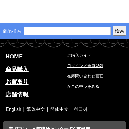
商品検索
ご購入ガイド
HOME
ログイン／会員登録
商品購入
在庫問い合わせ画面
お買取り
かごの中身をみる
店舗情報
English
│
繁体中文
│
簡体中文
│
한글어