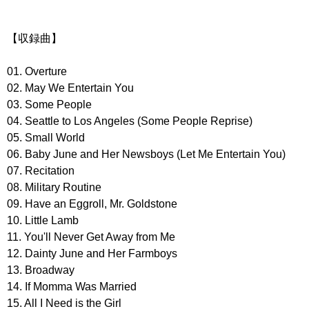
【収録曲】
01. Overture
02. May We Entertain You
03. Some People
04. Seattle to Los Angeles (Some People Reprise)
05. Small World
06. Baby June and Her Newsboys (Let Me Entertain You)
07. Recitation
08. Military Routine
09. Have an Eggroll, Mr. Goldstone
10. Little Lamb
11. You'll Never Get Away from Me
12. Dainty June and Her Farmboys
13. Broadway
14. If Momma Was Married
15. All I Need is the Girl