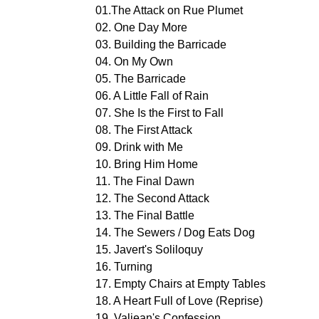
01.The Attack on Rue Plumet
02. One Day More
03. Building the Barricade
04. On My Own
05. The Barricade
06. A Little Fall of Rain
07. She Is the First to Fall
08. The First Attack
09. Drink with Me
10. Bring Him Home
11. The Final Dawn
12. The Second Attack
13. The Final Battle
14. The Sewers / Dog Eats Dog
15. Javert's Soliloquy
16. Turning
17. Empty Chairs at Empty Tables
18. A Heart Full of Love (Reprise)
19. Valjean's Confession