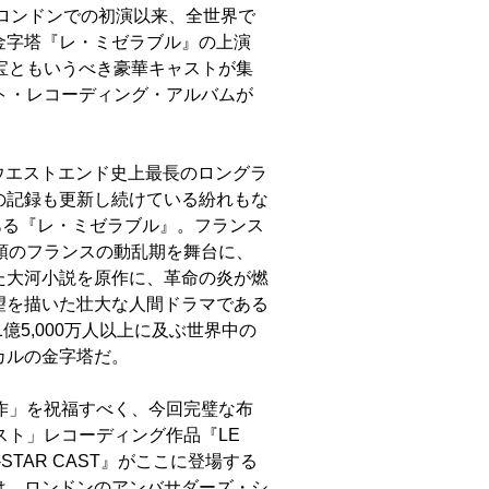
年ロンドンでの初演以来、全世界で
金字塔『レ・ミゼラブル』の上演
宝ともいうべき豪華キャストが集
ト・レコーディング・アルバムが
、ウエストエンド史上最長のロングラ
の記録も更新し続けている紛れもな
ある『レ・ミゼラブル』。フランス
頭のフランスの動乱期を舞台に、
た大河小説を原作に、革命の炎が燃
望を描いた壮大な人間ドラマである
億5,000万人以上に及ぶ世界中の
カルの金字塔だ。
作」を祝福すべく、今回完璧な布
スト」レコーディング作品『LE
 ALL-STAR CAST』がここに登場する
は、ロンドンのアンバサダーズ・シ