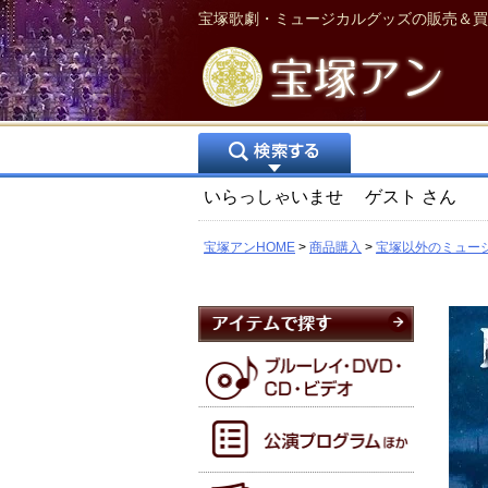
宝塚歌劇・ミュージカルグッズの販売＆買
いらっしゃいませ
ゲスト
さん
宝塚アンHOME
商品購入
宝塚以外のミュー