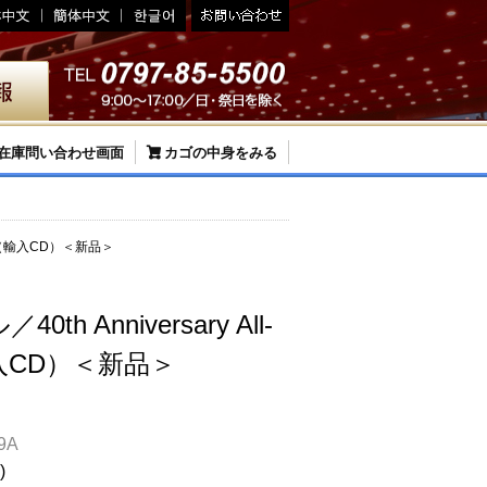
在庫問い合わせ画面
カゴの中身をみる
Cast（輸入CD）＜新品＞
h Anniversary All-
（輸入CD）＜新品＞
9A