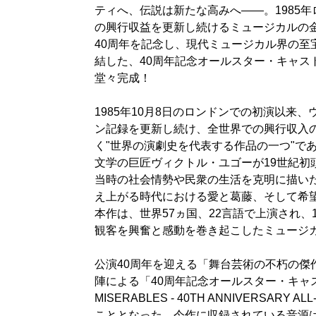
ティへ、伝説は新たな高みへ――。1985
の興行収益を更新し続けるミュージカルの
40周年を記念し、現代ミュージカル界の至
結した、40周年記念オールスター・キャス
堂々完成！
1985年10月8日のロンドンでの初演以来
ン記録を更新し続け、全世界での興行収入
く"世界の演劇史を代表する作品の一つ"で
文学の巨匠ヴィクトル・ユゴーが19世紀初
当時の社会情勢や民衆の生活を克明に描い
え上がる時代における愛と葛藤、そして希
本作は、世界57ヵ国、22言語で上演され、1
観客を興奮と感動を巻き起こしたミュージ
公演40周年を迎える「舞台芸術の不朽の傑
陣による「40周年記念オールスター・キャ
MISERABLES - 40TH ANNIVERSARY
こととなった。今作に収録されている音源