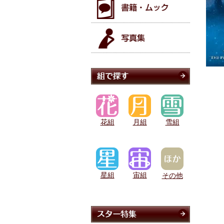
花組
月組
雪組
星組
宙組
その他