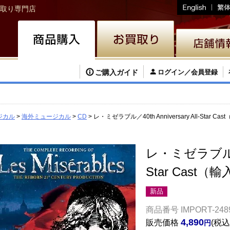
取り専門店
ご購入ガイド
ログイン／会員登録
ジカル
海外ミュージカル
CD
レ・ミゼラブル／40th Anniversary All-Star 
レ・ミゼラブル／40t
Star Cast
新品
商品番号
IMPORT-248
4,890
販売価格
税込