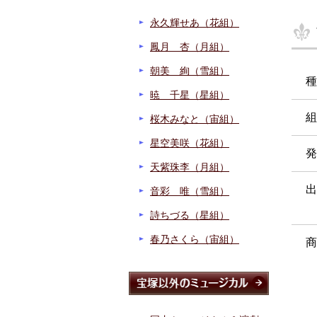
永久輝せあ（花組）
鳳月 杏（月組）
朝美 絢（雪組）
種
暁 千星（星組）
組
桜木みなと（宙組）
星空美咲（花組）
発
天紫珠李（月組）
出
音彩 唯（雪組）
詩ちづる（星組）
春乃さくら（宙組）
商