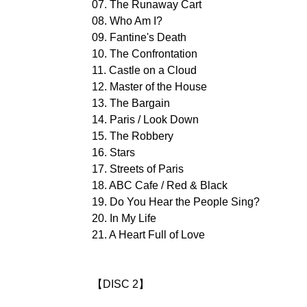
07. The Runaway Cart
08. Who Am I?
09. Fantine's Death
10. The Confrontation
11. Castle on a Cloud
12. Master of the House
13. The Bargain
14. Paris / Look Down
15. The Robbery
16. Stars
17. Streets of Paris
18. ABC Cafe / Red & Black
19. Do You Hear the People Sing?
20. In My Life
21. A Heart Full of Love
【DISC 2】