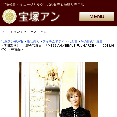
宝塚歌劇・ミュージカルグッズの販売＆買取り専門店
MENU
いらっしゃいませ
ゲスト
さん
宝塚アンHOME
商品購入
アイテムで探す
写真集
その他の写真集
明日海りお お茶会写真集 「MESSIAH／BEAUTIFUL GARDEN」（2018.08.
05）＜中古品＞