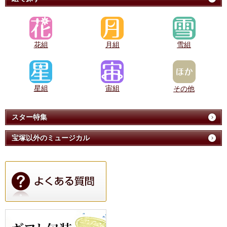
花組
月組
雪組
星組
宙組
その他
スター特集
宝塚以外のミュージカル