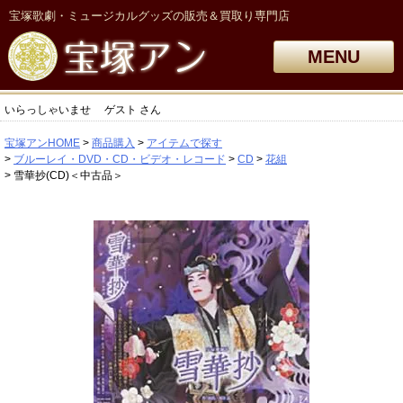
宝塚歌劇・ミュージカルグッズの販売＆買取り専門店
MENU
いらっしゃいませ
ゲスト
さん
宝塚アンHOME
商品購入
アイテムで探す
ブルーレイ・DVD・CD・ビデオ・レコード
CD
花組
雪華抄(CD)＜中古品＞