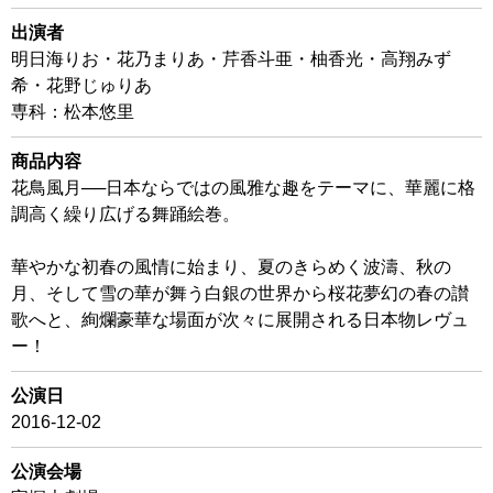
出演者
明日海りお・花乃まりあ・芹香斗亜・柚香光・高翔みず
希・花野じゅりあ
専科：松本悠里
商品内容
花鳥風月──日本ならではの風雅な趣をテーマに、華麗に格
調高く繰り広げる舞踊絵巻。
華やかな初春の風情に始まり、夏のきらめく波濤、秋の
月、そして雪の華が舞う白銀の世界から桜花夢幻の春の讃
歌へと、絢爛豪華な場面が次々に展開される日本物レヴュ
ー！
公演日
2016-12-02
公演会場