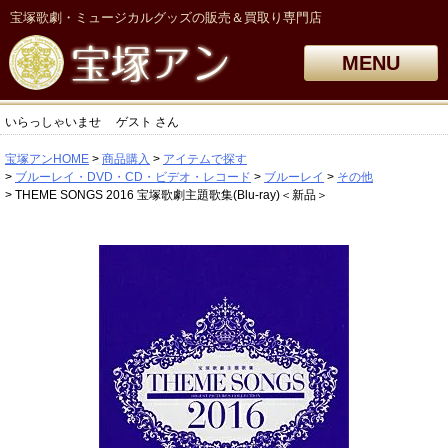
宝塚歌劇・ミュージカルグッズの販売＆買取り専門店
MENU
いらっしゃいませ
ゲスト
さん
宝塚アンHOME
商品購入
アイテムで探す
ブルーレイ・DVD・CD・ビデオ・レコード
ブルーレイ
その他
THEME SONGS 2016 宝塚歌劇主題歌集(Blu-ray)＜新品＞