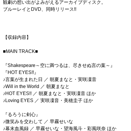
観劇の想い出がよみがえるアーカイブディスク。
ブルーレイとDVD、同時リリース!!
【収録内容】
■MAIN TRACK■
『Shakespeare～空に満つるは、尽きせぬ言の葉～』
『HOT EYES!!』
♪言葉が生まれた日 ／ 朝夏まなと・実咲凜音
♪Will in the World ／ 朝夏まなと
♪HOT EYES!! ／ 朝夏まなと・実咲凜音 ほか
♪Loving EYES ／ 実咲凜音・美穂圭子 ほか
『るろうに剣心』
♪微笑みを交わして ／ 早霧せいな
♪幕末血風録 ／ 早霧せいな・望海風斗・彩風咲奈 ほか