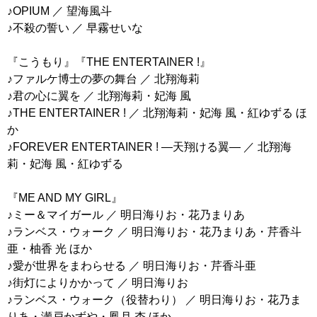
♪OPIUM ／ 望海風斗
♪不殺の誓い ／ 早霧せいな
『こうもり』『THE ENTERTAINER !』
♪ファルケ博士の夢の舞台 ／ 北翔海莉
♪君の心に翼を ／ 北翔海莉・妃海 風
♪THE ENTERTAINER ! ／ 北翔海莉・妃海 風・紅ゆずる ほ
か
♪FOREVER ENTERTAINER ! ―天翔ける翼― ／ 北翔海
莉・妃海 風・紅ゆずる
『ME AND MY GIRL』
♪ミー＆マイガール ／ 明日海りお・花乃まりあ
♪ランベス・ウォーク ／ 明日海りお・花乃まりあ・芹香斗
亜・柚香 光 ほか
♪愛が世界をまわらせる ／ 明日海りお・芹香斗亜
♪街灯によりかかって ／ 明日海りお
♪ランベス・ウォーク（役替わり） ／ 明日海りお・花乃ま
りあ・瀬戸かずや・鳳月 杏 ほか