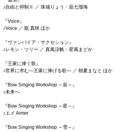
♪自由と抑制Ⅱ ／ 珠城りょう・凪七瑠海
『Voice』
♪Voice ／ 龍 真咲 ほか
『ヴァンパイア・サクセション』
♪レモン・ツリー ／ 真風涼帆・星風まどか
『王家に捧ぐ歌』
♪世界に求む―王家に捧げる歌― ／ 朝夏まなと ほか
『Bow Singing Workshop ～宙～』
♪未来へ
『Bow Singing Workshop ～星～』
♪エメ Aimer
『Bow Singing Workshop ～雪～』