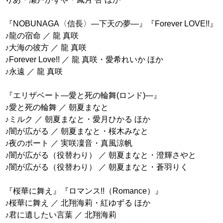
『NOBUNAGA〈信長〉―下天の夢―』『Forever LOVE!!』
♪龍の宿命 ／ 龍 真咲
♪大海の彼方 ／ 龍 真咲
♪Forever Love!! ／ 龍 真咲・愛希れいか ほか
♪永遠 ／ 龍 真咲
『エリザベート―愛と死の輪舞(ロンド)―』
♪愛と死の輪舞 ／ 朝夏まなと
♪ミルク ／ 朝夏まなと・愛月ひかる ほか
♪闇が広がる ／ 朝夏まなと・桜木みなと
♪夜のボート ／ 実咲凜音・真風涼帆
♪闇が広がる（役替わり） ／ 朝夏まなと・澄輝さやと
♪闇が広がる（役替わり） ／ 朝夏まなと・蒼羽りく
『桜華に舞え』『ロマンス!!（Romance）』
♪桜華に舞え ／ 北翔海莉・紅ゆずる ほか
♪君に遺したい言葉 ／ 北翔海莉