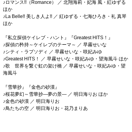
♪ロマンス!!（Romance） ／ 北翔海莉・妃海 風・紅ゆずる
ほか
♪La Belle!! 美しき人よ!! ／ 紅ゆずる・七海ひろき・礼 真琴
ほか
『私立探偵ケイレブ・ハント』『Greatest HITS！』
♪探偵の矜持～ケイレブのテーマ～ ／ 早霧せいな
♪シティ・ラプソディ ／ 早霧せいな・咲妃みゆ
♪Greatest HITS！ ／ 早霧せいな・咲妃みゆ・望海風斗 ほか
♪歌 世界を繋ぐ虹の架け橋 ／ 早霧せいな・咲妃みゆ・望
海風斗
『雪華抄』『金色の砂漠』
♪桜花夢幻～雪華抄―夢の景― ／ 明日海りお ほか
♪金色の砂漠 ／ 明日海りお
♪鳥たちの空 ／ 明日海りお・花乃まりあ