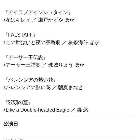
『アイラブアインシュタイン』
♪花はキレイ ／ 瀬戸かずや ほか
『FALSTAFF』
♪この世はひと夜の茶番劇 ／ 星条海斗 ほか
『アーサー王伝説』
♪アーサー王讃歌 ／ 珠城りょう ほか
『バレンシアの熱い花』
♪バレンシアの熱い花 ／ 朝夏まなと
『双頭の鷲』
♪Like a Double-headed Eagle ／ 轟 悠
公演日