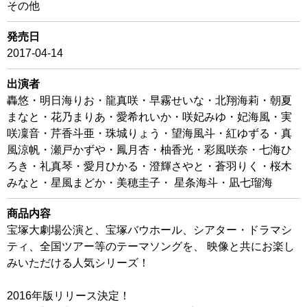
その他
発売日
2017-04-14
出演者
轟悠・明日海りお・龍真咲・早霧せいな・北翔海莉・朝夏
まなと・花乃まりあ・愛希れいか・咲妃みゆ・妃海風・実
咲凜音・芹香斗亜・珠城りょう・望海風斗・紅ゆずる・真
風涼帆・瀬戸かずや・鳳月杏・柚香光・彩風咲奈・七海ひ
ろき・礼真琴・愛月ひかる・澄輝さやと・蒼羽りく・桜木
みなと・星風まどか・美穂圭子・ 星条海斗・凪七瑠海
商品内容
宝塚大劇場公演と、宝塚バウホール、シアター・ドラマシ
ティ、全国ツアー等のテーマソングを、 映像と共にお楽し
みいただける人気シリーズ！
2016年版リリース決定！