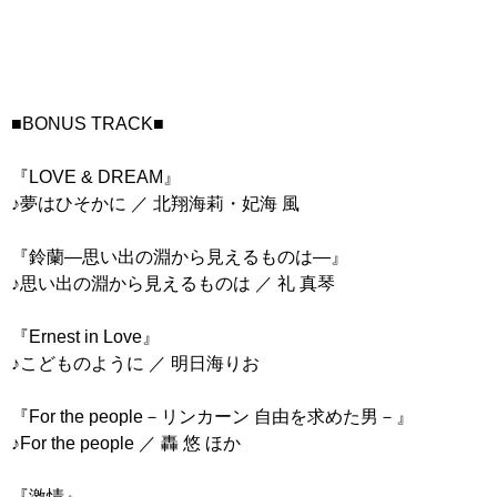
■BONUS TRACK■
『LOVE & DREAM』
♪夢はひそかに ／ 北翔海莉・妃海 風
『鈴蘭―思い出の淵から見えるものは―』
♪思い出の淵から見えるものは ／ 礼 真琴
『Ernest in Love』
♪こどものように ／ 明日海りお
『For the people－リンカーン 自由を求めた男－』
♪For the people ／ 轟 悠 ほか
『激情』