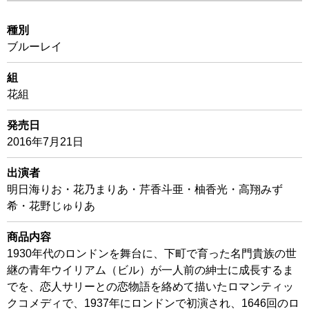
種別
ブルーレイ
組
花組
発売日
2016年7月21日
出演者
明日海りお・花乃まりあ・芹香斗亜・柚香光・高翔みず
希・花野じゅりあ
商品内容
1930年代のロンドンを舞台に、下町で育った名門貴族の世
継の青年ウイリアム（ビル）が一人前の紳士に成長するま
でを、恋人サリーとの恋物語を絡めて描いたロマンティッ
クコメディで、1937年にロンドンで初演され、1646回のロ