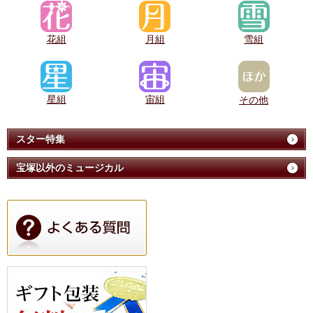
花組
月組
雪組
星組
宙組
その他
スター特集
宝塚以外のミュージカル