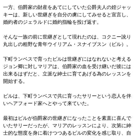
一方、伯爵家の財産をあてにしていた公爵夫人の姪ジャッ
キーは、新しい世継ぎを自分の虜にしてみせると宣言し、
婚約者のジェラルドに婚約指輪を投げ返す。
そんな一族の前に世継ぎとして現れたのは、コクニー訛り
丸出しの粗野な青年ウイリアム・スナイブスン（ビル）。
下町ランベスで育ったビルは世継ぎにはなれないと考える
ジョン卿に対しマリアは、伯爵家の血を受け継いだ彼には
出来るはずだと、立派な紳士に育てあげる為のレッスンを
開始する。
ビルは、下町ランベスで共に育ったサリーという恋人を伴
いヘアフォード家へとやって来ていた。
最初はビルが伯爵家の世継ぎになったことを素直に喜んで
いたサリーだったが、マリアのレッスンにより、次第に紳
士的な態度を身に着けつつあるビルの変化を感じ取り、自