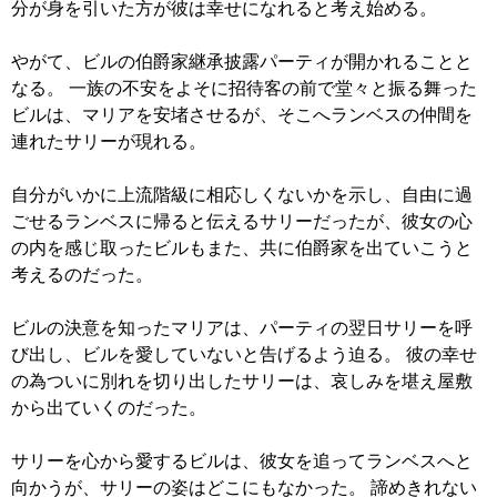
分が身を引いた方が彼は幸せになれると考え始める。
やがて、ビルの伯爵家継承披露パーティが開かれることと
なる。 一族の不安をよそに招待客の前で堂々と振る舞った
ビルは、マリアを安堵させるが、そこへランベスの仲間を
連れたサリーが現れる。
自分がいかに上流階級に相応しくないかを示し、自由に過
ごせるランベスに帰ると伝えるサリーだったが、彼女の心
の内を感じ取ったビルもまた、共に伯爵家を出ていこうと
考えるのだった。
ビルの決意を知ったマリアは、パーティの翌日サリーを呼
び出し、ビルを愛していないと告げるよう迫る。 彼の幸せ
の為ついに別れを切り出したサリーは、哀しみを堪え屋敷
から出ていくのだった。
サリーを心から愛するビルは、彼女を追ってランベスへと
向かうが、サリーの姿はどこにもなかった。 諦めきれない