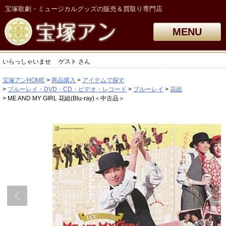
宝塚歌劇・ミュージカルグッズの販売＆買取り専門店
MENU
いらっしゃいませ
ゲスト
さん
宝塚アンHOME
商品購入
アイテムで探す
ブルーレイ・DVD・CD・ビデオ・レコード
ブルーレイ
花組
ME AND MY GIRL 花組(Blu-ray)＜中古品＞