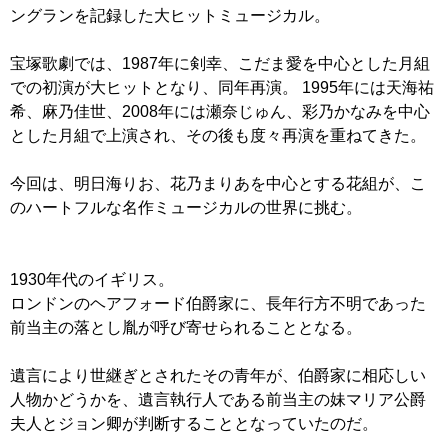
ングランを記録した大ヒットミュージカル。
宝塚歌劇では、1987年に剣幸、こだま愛を中心とした月組
での初演が大ヒットとなり、同年再演。 1995年には天海祐
希、麻乃佳世、2008年には瀬奈じゅん、彩乃かなみを中心
とした月組で上演され、その後も度々再演を重ねてきた。
今回は、明日海りお、花乃まりあを中心とする花組が、こ
のハートフルな名作ミュージカルの世界に挑む。
1930年代のイギリス。
ロンドンのヘアフォード伯爵家に、長年行方不明であった
前当主の落とし胤が呼び寄せられることとなる。
遺言により世継ぎとされたその青年が、伯爵家に相応しい
人物かどうかを、遺言執行人である前当主の妹マリア公爵
夫人とジョン卿が判断することとなっていたのだ。