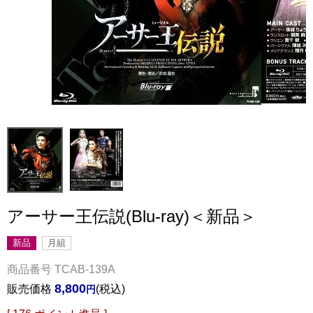
アーサー王伝説(Blu-ray)＜新品＞
新品
月組
商品番号
TCAB-139A
8,800
販売価格
税込