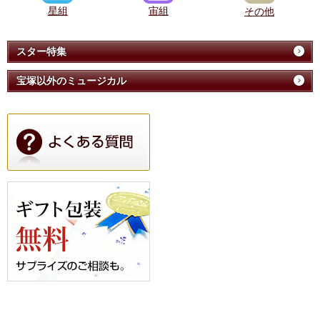
星組
宙組
その他
スター特集
宝塚以外のミュージカル