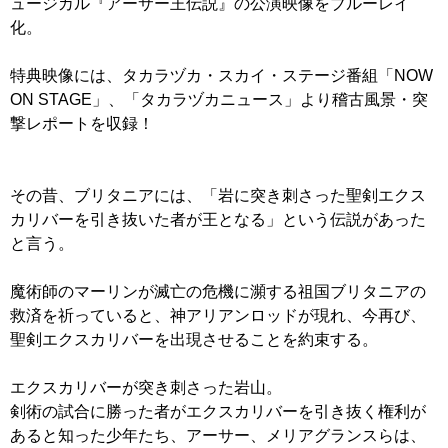
ュージカル『アーサー王伝説』の公演映像をブルーレイ
化。
特典映像には、タカラヅカ・スカイ・ステージ番組「NOW
ON STAGE」、「タカラヅカニュース」より稽古風景・突
撃レポートを収録！
その昔、ブリタニアには、「岩に突き刺さった聖剣エクス
カリバーを引き抜いた者が王となる」という伝説があった
と言う。
魔術師のマーリンが滅亡の危機に瀕する祖国ブリタニアの
救済を祈っていると、神アリアンロッドが現れ、今再び、
聖剣エクスカリバーを出現させることを約束する。
エクスカリバーが突き刺さった岩山。
剣術の試合に勝った者がエクスカリバーを引き抜く権利が
あると知った少年たち、アーサー、メリアグランスらは、