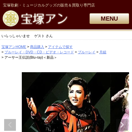
宝塚歌劇・ミュージカルグッズの販売＆買取り専門店
MENU
いらっしゃいませ
ゲスト
さん
宝塚アンHOME
商品購入
アイテムで探す
ブルーレイ・DVD・CD・ビデオ・レコード
ブルーレイ
月組
アーサー王伝説(Blu-ray)＜新品＞