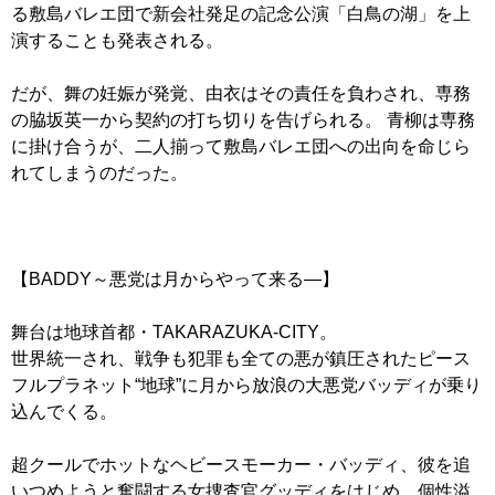
る敷島バレエ団で新会社発足の記念公演「白鳥の湖」を上
演することも発表される。
だが、舞の妊娠が発覚、由衣はその責任を負わされ、専務
の脇坂英一から契約の打ち切りを告げられる。 青柳は専務
に掛け合うが、二人揃って敷島バレエ団への出向を命じら
れてしまうのだった。
【BADDY～悪党は月からやって来る―】
舞台は地球首都・TAKARAZUKA-CITY。
世界統一され、戦争も犯罪も全ての悪が鎮圧されたピース
フルプラネット“地球”に月から放浪の大悪党バッディが乗り
込んでくる。
超クールでホットなヘビースモーカー・バッディ、彼を追
いつめようと奮闘する女捜査官グッディをはじめ、個性溢