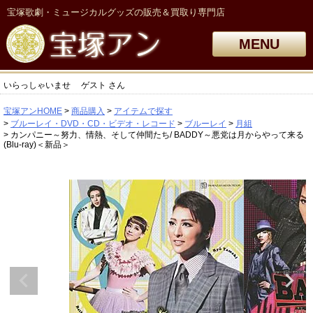
宝塚歌劇・ミュージカルグッズの販売＆買取り専門店
MENU
いらっしゃいませ
ゲスト
さん
宝塚アンHOME
商品購入
アイテムで探す
ブルーレイ・DVD・CD・ビデオ・レコード
ブルーレイ
月組
カンパニー～努力、情熱、そして仲間たち/ BADDY～悪党は月からやって来る
(Blu-ray)＜新品＞