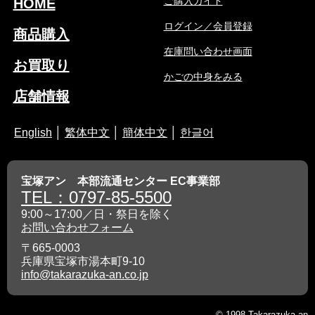
ご購入ガイド
HOME
ログイン／会員登録
商品購入
在庫問い合わせ画面
お買取り
かごの中身をみる
店舗情報
English
│
繁体中文
│
簡体中文
│
한글어
宝塚アン 本部流通センター EC事業部
TEL：0797-85-5500
9:00～17:00／日・祭日を除く
お問い合わせフォーム
〒665-0003
兵庫県宝塚市湯本町9-10
info@takarazuka-an.co.jp
© 1998 Takarazuka-an