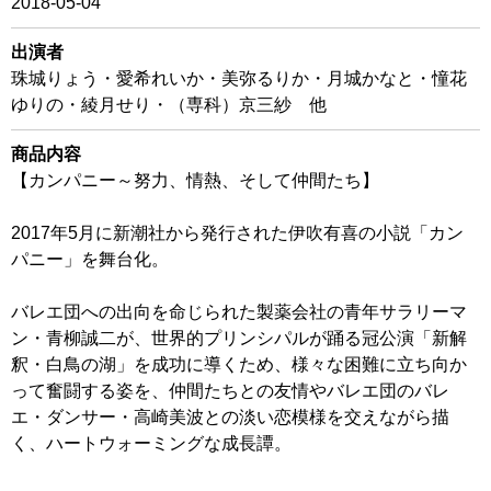
2018-05-04
出演者
珠城りょう・愛希れいか・美弥るりか・月城かなと・憧花
ゆりの・綾月せり・（専科）京三紗 他
商品内容
【カンパニー～努力、情熱、そして仲間たち】
2017年5月に新潮社から発行された伊吹有喜の小説「カン
パニー」を舞台化。
バレエ団への出向を命じられた製薬会社の青年サラリーマ
ン・青柳誠二が、世界的プリンシパルが踊る冠公演「新解
釈・白鳥の湖」を成功に導くため、様々な困難に立ち向か
って奮闘する姿を、仲間たちとの友情やバレエ団のバレ
エ・ダンサー・高崎美波との淡い恋模様を交えながら描
く、ハートウォーミングな成長譚。