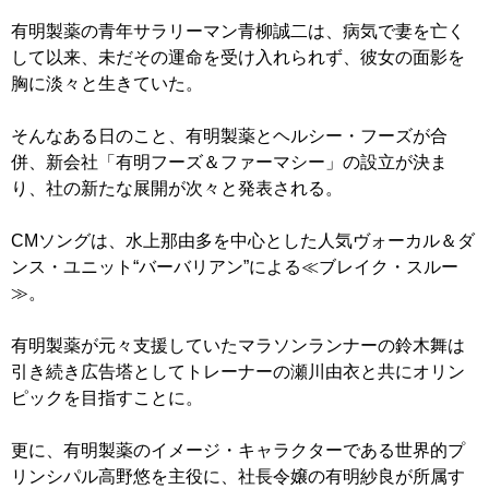
有明製薬の青年サラリーマン青柳誠二は、病気で妻を亡く
して以来、未だその運命を受け入れられず、彼女の面影を
胸に淡々と生きていた。
そんなある日のこと、有明製薬とヘルシー・フーズが合
併、新会社「有明フーズ＆ファーマシー」の設立が決ま
り、社の新たな展開が次々と発表される。
CMソングは、水上那由多を中心とした人気ヴォーカル＆ダ
ンス・ユニット“バーバリアン”による≪ブレイク・スルー
≫。
有明製薬が元々支援していたマラソンランナーの鈴木舞は
引き続き広告塔としてトレーナーの瀬川由衣と共にオリン
ピックを目指すことに。
更に、有明製薬のイメージ・キャラクターである世界的プ
リンシパル高野悠を主役に、社長令嬢の有明紗良が所属す