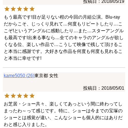
投稿日
2018/05/19
もう最高です!目が足りない程の今回の月組公演。Blu-ray
だからこそ、じっくり見れて…何度もリピートしたり…こ
こぞ!というアングルに感動したり…また…スターアングル
も最高です!出来る事なら…全てのキャラのアングルが欲し
くなる位、楽しい作品で…こうして映像で残して頂けるこ
と本当に感謝です。大好きな作品を何度も何度も見れるこ
と本当に幸せです!
kame5050
26
東京都
女性
投稿日
2018/05/01
お芝居・ショー共々、楽しくてあっという間に終わってし
まったわ～って感じです。特に、ショーは今までの宝塚の
ショーとは感覚が違い、こんなショーも個人的にはありだ
わと感じ入りました。
