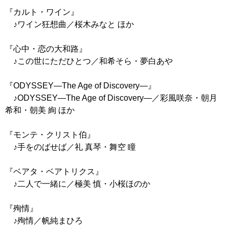
『カルト・ワイン』
♪ワイン狂想曲／桜木みなと ほか
『心中・恋の大和路』
♪この世にただひとつ／和希そら・夢白あや
『ODYSSEY―The Age of Discovery―』
♪ODYSSEY―The Age of Discovery―／彩風咲奈・朝月
希和・朝美 絢 ほか
『モンテ・クリスト伯』
♪手をのばせば／礼 真琴・舞空 瞳
『ベアタ・ベアトリクス』
♪二人で一緒に／極美 慎・小桜ほのか
『殉情』
♪殉情／帆純まひろ