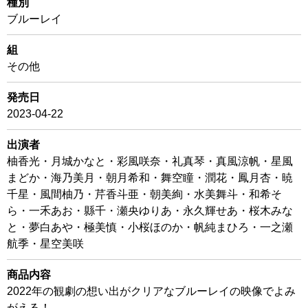
種別
ブルーレイ
組
その他
発売日
2023-04-22
出演者
柚香光・月城かなと・彩風咲奈・礼真琴・真風涼帆・星風
まどか・海乃美月・朝月希和・舞空瞳・潤花・鳳月杏・暁
千星・風間柚乃・芹香斗亜・朝美絢・水美舞斗・和希そ
ら・一禾あお・縣千・瀬央ゆりあ・永久輝せあ・桜木みな
と・夢白あや・極美慎・小桜ほのか・帆純まひろ・一之瀬
航季・星空美咲
商品内容
2022年の観劇の想い出がクリアなブルーレイの映像でよみ
がえる！