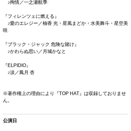
♪殉情／一之瀬航季
『フィレンツェに燃える』
♪愛のエレジー／柚香 光・星風まどか・水美舞斗・星空美
咲
『ブラック・ジャック 危険な賭け』
♪かわらぬ思い／月城かなと
『ELPIDIO』
♪涙／鳳月 杏
※著作権上の理由により『TOP HAT』は収録しておりませ
ん。
公演日