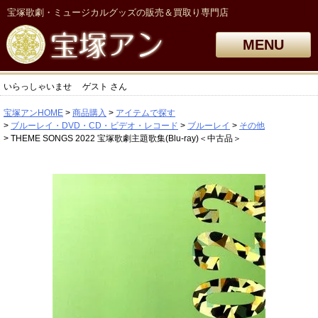
宝塚歌劇・ミュージカルグッズの販売＆買取り専門店
MENU
いらっしゃいませ
ゲスト
さん
宝塚アンHOME
商品購入
アイテムで探す
ブルーレイ・DVD・CD・ビデオ・レコード
ブルーレイ
その他
THEME SONGS 2022 宝塚歌劇主題歌集(Blu-ray)＜中古品＞