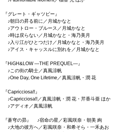
『グレート・ギャツビー』
♪朝日の昇る前に／月城かなと
♪アウトロー・ブルース／月城かなと
♪時は戻らない／月城かなと・海乃美月
♪入り江がひとつだけ／月城かなと・海乃美月
♪アイス・キャッスルに別れを／月城かなと
『HiGH&LOW ―THE PREQUEL―』
♪この街の騎士／真風涼帆
♪One Day, One Lifetime／真風涼帆・潤 花
『Capricciosa!!』
♪Capricciosa!!／真風涼帆・潤 花・芹香斗亜 ほか
♪アディオ／真風涼帆
『蒼穹の昴』 ♪宿命の星／彩風咲奈・朝美 絢
♪大地の彼方へ／彩風咲奈・和希そら・一禾あお