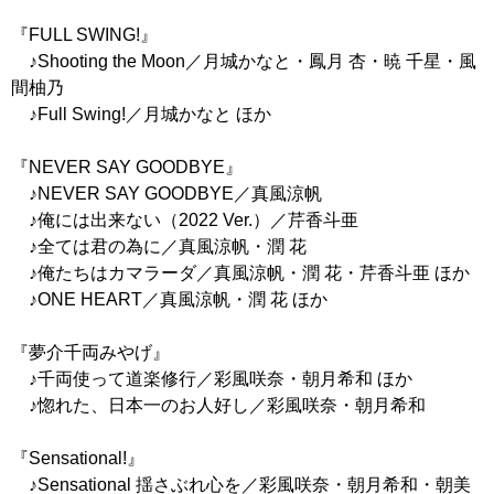
『FULL SWING!』
♪Shooting the Moon／月城かなと・鳳月 杏・暁 千星・風
間柚乃
♪Full Swing!／月城かなと ほか
『NEVER SAY GOODBYE』
♪NEVER SAY GOODBYE／真風涼帆
♪俺には出来ない（2022 Ver.）／芹香斗亜
♪全ては君の為に／真風涼帆・潤 花
♪俺たちはカマラーダ／真風涼帆・潤 花・芹香斗亜 ほか
♪ONE HEART／真風涼帆・潤 花 ほか
『夢介千両みやげ』
♪千両使って道楽修行／彩風咲奈・朝月希和 ほか
♪惚れた、日本一のお人好し／彩風咲奈・朝月希和
『Sensational!』
♪Sensational 揺さぶれ心を／彩風咲奈・朝月希和・朝美