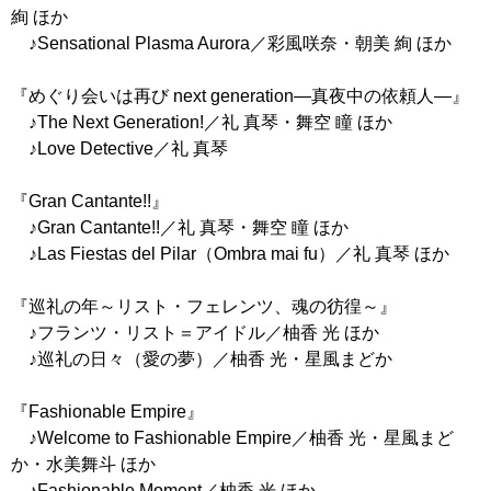
絢 ほか
♪Sensational Plasma Aurora／彩風咲奈・朝美 絢 ほか
『めぐり会いは再び next generation―真夜中の依頼人―』
♪The Next Generation!／礼 真琴・舞空 瞳 ほか
♪Love Detective／礼 真琴
『Gran Cantante!!』
♪Gran Cantante!!／礼 真琴・舞空 瞳 ほか
♪Las Fiestas del Pilar（Ombra mai fu）／礼 真琴 ほか
『巡礼の年～リスト・フェレンツ、魂の彷徨～』
♪フランツ・リスト＝アイドル／柚香 光 ほか
♪巡礼の日々（愛の夢）／柚香 光・星風まどか
『Fashionable Empire』
♪Welcome to Fashionable Empire／柚香 光・星風まど
か・水美舞斗 ほか
♪Fashionable Moment／柚香 光 ほか