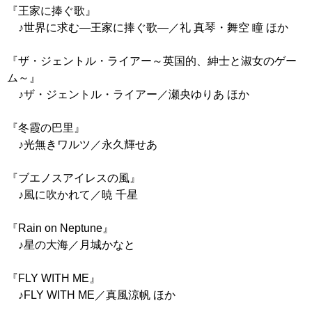
『王家に捧ぐ歌』
♪世界に求む―王家に捧ぐ歌―／礼 真琴・舞空 瞳 ほか
『ザ・ジェントル・ライアー～英国的、紳士と淑女のゲー
ム～』
♪ザ・ジェントル・ライアー／瀬央ゆりあ ほか
『冬霞の巴里』
♪光無きワルツ／永久輝せあ
『ブエノスアイレスの風』
♪風に吹かれて／暁 千星
『Rain on Neptune』
♪星の大海／月城かなと
『FLY WITH ME』
♪FLY WITH ME／真風涼帆 ほか