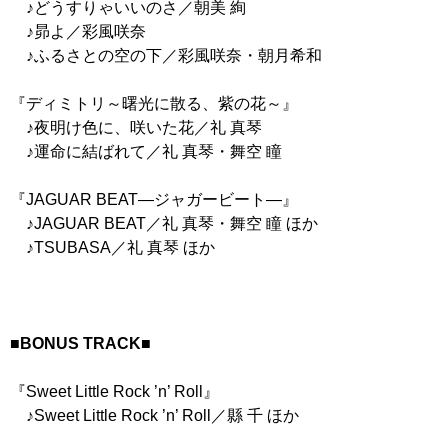
♪どうすりゃいいのさ／朝美 絢
♪昴よ／彩風咲奈
♪ふるさとの空の下／彩風咲奈・朝月希和
『ディミトリ～曙光に散る、紫の花～』
♪夜明け色に、咲いた花／礼 真琴
♪運命に結ばれて／礼 真琴・舞空 瞳
『JAGUAR BEAT―ジャガービート―』
♪JAGUAR BEAT／礼 真琴・舞空 瞳 ほか
♪TSUBASA／礼 真琴 ほか
■BONUS TRACK■
『Sweet Little Rock ’n’ Roll』
♪Sweet Little Rock ’n’ Roll／縣 千 ほか