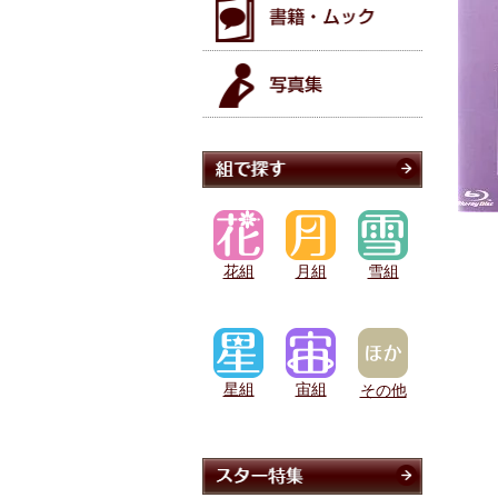
花組
月組
雪組
星組
宙組
その他