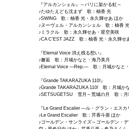
『アルカンシェル』～パリに架かる虹～
♪たゆたえども沈まず 歌：柚香 光
♪SWING 歌：柚香 光・永久輝せあ ほか
♪ヌーヴェル・アルカンシェル 歌：柚香 
♪ミラクル 歌：永久輝せあ・星空美咲
♪CA C’EST JAZZ 歌：柚香 光・永久
『Eternal Voice 消え残る想い』
♪邂逅 歌：月城かなと・海乃美月
♪Eternal Voice ―Rep.― 歌：月城か
『Grande TAKARAZUKA 110!』
♪Grande TAKARAZUKA 110! 歌：
♪SETSUGETSU 雪月～荒城の月 歌：
『Le Grand Escalier ―ル・グラン・エ
♪Le Grand Escalier 歌：芹香斗亜 ほか
♪ゴールデン・サンライズ～ゴールデン・
空・風色日向 ほか～芹香斗亜・春乃さくら