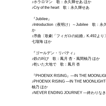
♪ホラロマン 歌：永久輝せあ ほか
♪Cry of the heart 歌：永久輝せあ
『Jubilee』
♪Introduction（夜明け）～Jubilee
か
♪序曲〔歌劇「フィガロの結婚」K.492よ
七瑠海 ほか
『ゴールデン・リバティ』
♪鉄の叫び 歌：鳳月 杏・風間柚乃 ほか
♪乾いた大地で 歌：鳳月 杏
『PHOENIX RISING』―IN THE MOONLI
♪PHOENIX RISING ―IN THE MOO
柚乃 ほか
♪NEVER ENDING JOURNEY ―終わり