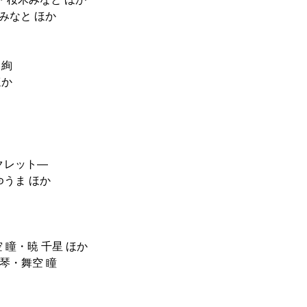
みなと ほか
 絢
ほか
クレット―
ゆうま ほか
舞空 瞳・暁 千星 ほか
礼 真琴・舞空 瞳