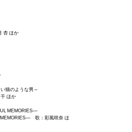
 杏 ほか
や
、美しい猫のような男～
 千 ほか
FUL MEMORIES―
FUL MEMORIES― 歌：彩風咲奈 ほ