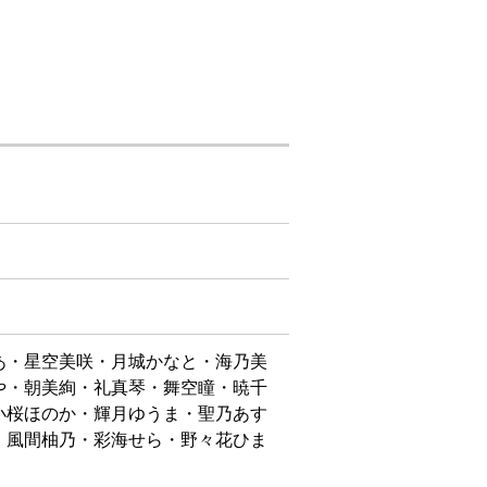
あ・星空美咲・月城かなと・海乃美
や・朝美絢・礼真琴・舞空瞳・暁千
小桜ほのか・輝月ゆうま・聖乃あす
・風間柚乃・彩海せら・野々花ひま