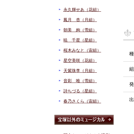
永久輝せあ（花組）
鳳月 杏（月組）
朝美 絢（雪組）
暁 千星（星組）
桜木みなと（宙組）
種
星空美咲（花組）
組
天紫珠李（月組）
音彩 唯（雪組）
発
詩ちづる（星組）
出
春乃さくら（宙組）