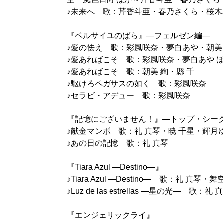
♪未来へ 歌：芹香斗亜・春乃さくら・桜木
『ベルサイユのばら』―フェルゼン編―
♪愛の怯え 歌：彩風咲奈・夢白あや・朝美
♪愛あればこそ 歌：彩風咲奈・夢白あや 
♪愛あればこそ 歌：朝美 絢・縣 千
♪駆けろペガサスの如く 歌：彩風咲奈
♪セラビ・アデュー 歌：彩風咲奈
『記憶にございません！』―トップ・シー
♪献金マンボ 歌：礼 真琴・暁 千星・輝月
♪あの日の記憶 歌：礼 真琴
『Tiara Azul ―Destino―』
♪Tiara Azul ―Destino― 歌：礼 真琴・
♪Luz de las estrellas ―星の光― 歌：
『エンジェリックライ』