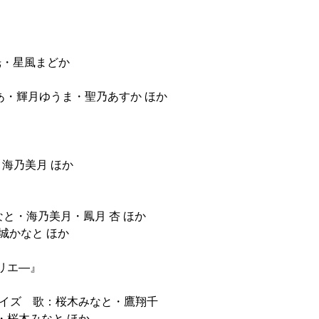
光・星風まどか
輝せあ・輝月ゆうま・聖乃あすか ほか
なと・海乃美月 ほか
月城かなと・海乃美月・鳳月 杏 ほか
月城かなと ほか
スカリエ―』
デイズ 歌：桜木みなと・鷹翔千
・桜木みなと ほか