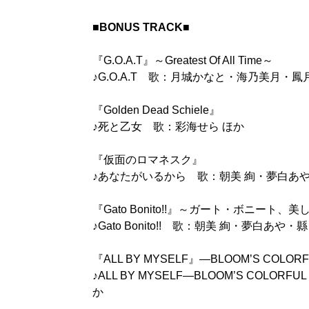
■BONUS TRACK■
『G.O.A.T』～Greatest Of All Time～
♪G.O.A.T 歌：月城かなと・海乃美月・鳳月
『Golden Dead Schiele』
♪死と乙女 歌：彩海せら ほか
『仮面のロマネスク』
♪あなたがいるから 歌：朝美 絢・夢白あ
『Gato Bonito!!』～ガート・ボニート
♪Gato Bonito!! 歌：朝美 絢・夢白あや・縣
『ALL BY MYSELF』―BLOOM’S COLOR
♪ALL BY MYSELF―BLOOM’S COLOR
か