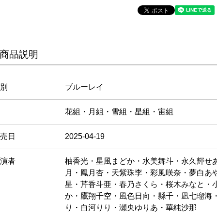
商品説明
別
ブルーレイ
花組・月組・雪組・星組・宙組
売日
2025-04-19
演者
柚香光・星風まどか・水美舞斗・永久輝せ
月・鳳月杏・天紫珠李・彩風咲奈・夢白あ
星・芹香斗亜・春乃さくら・桜木みなと・
か・鷹翔千空・風色日向・縣千・凪七瑠海
り・白河りり・瀬央ゆりあ・華純沙那