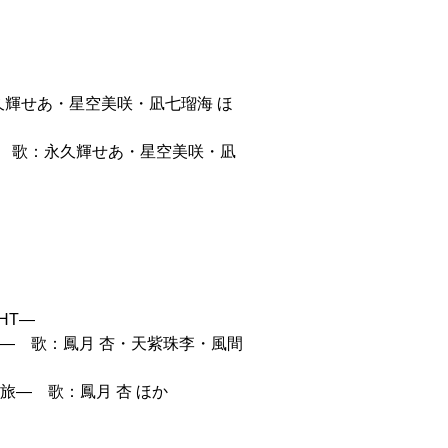
 歌：永久輝せあ・星空美咲・凪七瑠海 ほ
り〕 歌：永久輝せあ・星空美咲・凪
GHT―
NLIGHT― 歌：鳳月 杏・天紫珠李・風間
なき旅― 歌：鳳月 杏 ほか