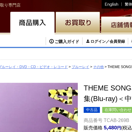
取り専門店
ご購入ガイド
ログイン／会員登録
ブルーレイ・DVD・CD・ビデオ・レコード
ブルーレイ
その他
THEME SON
THEME SON
集(Blu-ray)
中古品
在庫問い合わせ
商品番号
TCAB-269B
5,480
販売価格
税込