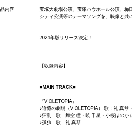
品内容
宝塚大劇場公演、宝塚バウホール公演、梅
シティ公演等のテーマソングを、映像と共
2024年版リリース決定！
【収録内容】
■MAIN TRACK■
『VIOLETOPIA』
♪追憶の劇場（VIOLETOPIA） 歌：礼 真琴
♪狂乱 歌：舞空 瞳・暁 千星・小桜ほのか 
♪孤独 歌：礼 真琴